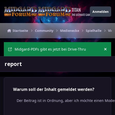
Zu Inhalt springen
TITAN
Anmelden
THE ULTIMATE GAMING THEME
Startseite
Community
Medienecke
Spielhalle
Vier
Midgard-PDFs gibt es jetzt bei Drive-Thru
Ankü
report
Warum soll der Inhalt gemeldet werden?