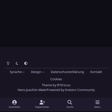
Heller Modus
Dunkler Modus
Systemeinstellung
Sprache
Design
Datenschutzerklärung
Kontakt
Cookies
Theme
by
IPSFocus
Hans-Joachim Maier
Powered by
Invision Community
Anmelden
Registrieren
Suche
Menu