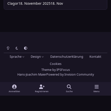
Clagor
18. November 2025
18. Nov
Heller Modus
Dunkler Modus
Systemeinstellung
Sprache
Design
Datenschutzerklärung
Kontakt
Cookies
Theme
by
IPSFocus
Hans-Joachim Maier
Powered by
Invision Community
Anmelden
Registrieren
Suche
Menu