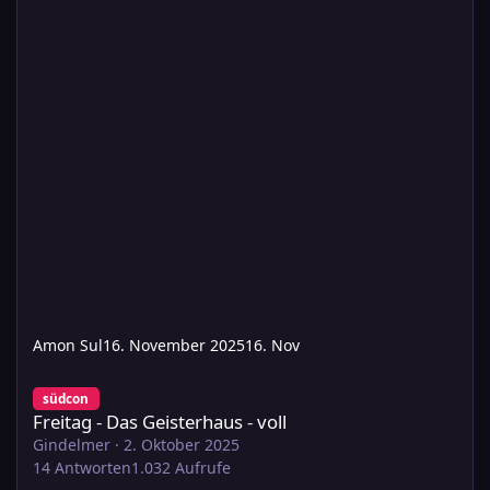
Amon Sul
16. November 2025
16. Nov
Freitag - Das Geisterhaus - voll
südcon
Freitag - Das Geisterhaus - voll
Gindelmer
·
2. Oktober 2025
14
Antworten
1.032
Aufrufe