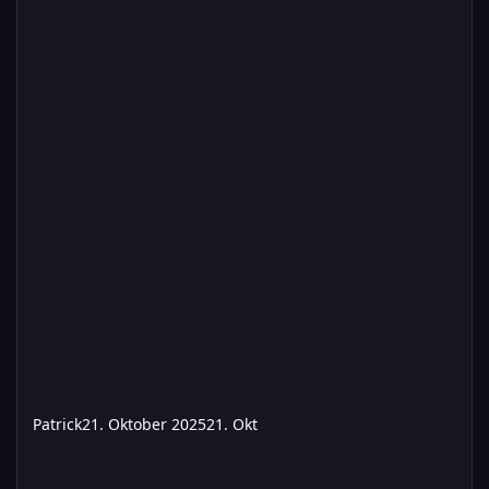
Patrick
21. Oktober 2025
21. Okt
MFG Südcon 2025