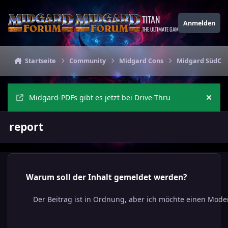
Zu Inhalt springen
TITAN
Anmelden
THE ULTIMATE GAMING THEME
Startseite
Community
Midgard Cons
Midgard SüdCon
Midgard-PDFs gibt es jetzt bei Drive-Thru
Ankü
report
Warum soll der Inhalt gemeldet werden?