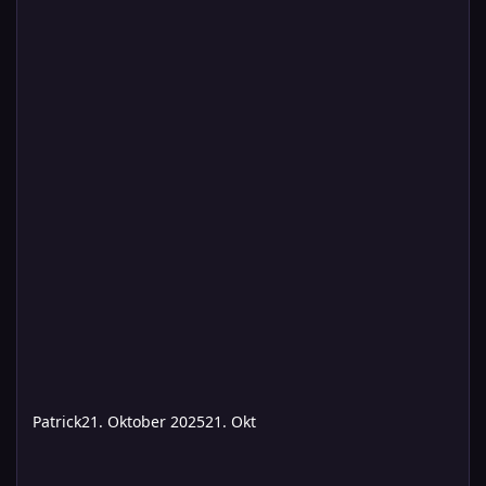
Patrick
21. Oktober 2025
21. Okt
MFG Südcon 2025