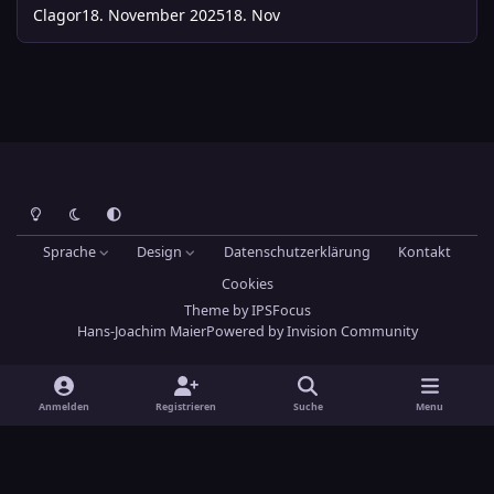
Clagor
18. November 2025
18. Nov
Heller Modus
Dunkler Modus
Systemeinstellung
Sprache
Design
Datenschutzerklärung
Kontakt
Cookies
Theme
by
IPSFocus
Hans-Joachim Maier
Powered by
Invision Community
Anmelden
Registrieren
Suche
Menu