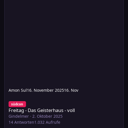
Amon Sul
16. November 2025
16. Nov
Freitag - Das Geisterhaus - voll
südcon
Freitag - Das Geisterhaus - voll
Gindelmer
·
2. Oktober 2025
14
Antworten
1.032
Aufrufe