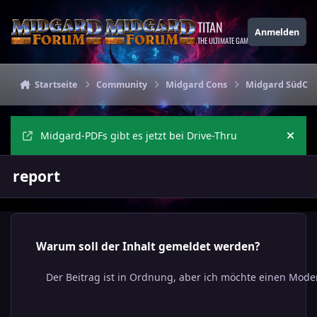
Zu Inhalt springen
TITAN
Anmelden
THE ULTIMATE GAMING THEME
Startseite
Community
Midgard Cons
Midgard SüdCon
Midgard-PDFs gibt es jetzt bei Drive-Thru
Ankü
report
Warum soll der Inhalt gemeldet werden?