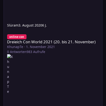
Slüram
3. August 2020
6 J.
Dreieich Con World 2021 (20. bis 21. November)
online-con
Dreieich Con World 2021 (20. bis 21. November)
KhunapTe
·
1. November 2021
0
Antworten
983
Aufrufe