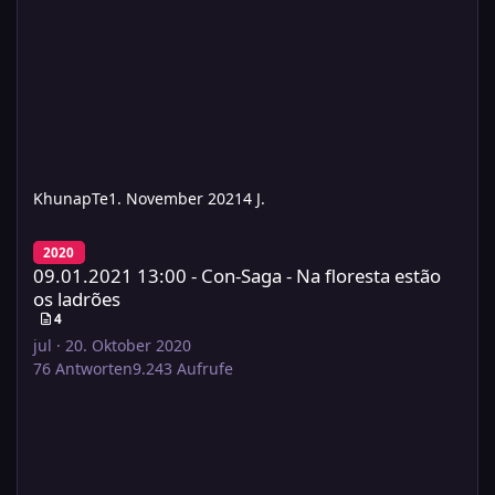
KhunapTe
1. November 2021
4 J.
09.01.2021 13:00 - Con-Saga - Na floresta estão os ladrões
2020
09.01.2021 13:00 - Con-Saga - Na floresta estão
os ladrões
4
jul
·
20. Oktober 2020
76
Antworten
9.243
Aufrufe