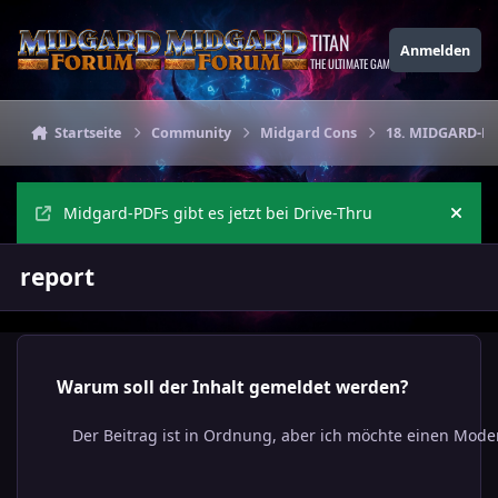
Zu Inhalt springen
TITAN
Anmelden
THE ULTIMATE GAMING THEME
Startseite
Community
Midgard Cons
18. MIDGARD-Bre
Midgard-PDFs gibt es jetzt bei Drive-Thru
Ankü
report
Warum soll der Inhalt gemeldet werden?