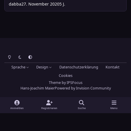
dabba
27. November 2020
5 J.
Heller Modus
Dunkler Modus
Systemeinstellung
Sprache
Design
Datenschutzerklärung
Kontakt
Cookies
Theme
by
IPSFocus
Hans-Joachim Maier
Powered by
Invision Community
Anmelden
Registrieren
Suche
Menu