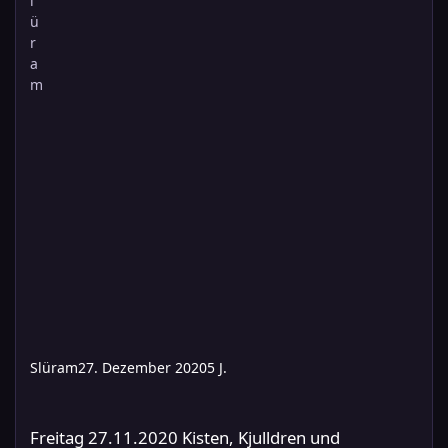
Slüram
27. Dezember 2020
5 J.
Freitag 27.11.2020 Kisten, Kjulldren und Kalamitäten ab 18:00
Freitag 27.11.2020 Kisten, Kjulldren und