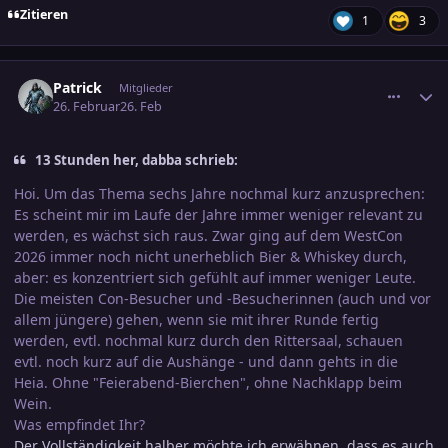
Zitieren
1
3
comment_3864590
Ersteller-Statistik
Patrick
Mitglieder
26. Februar
26. Feb
13 Stunden her, dabba schrieb:
Hoi. Um das Thema sechs Jahre nochmal kurz anzusprechen:
Es scheint mir im Laufe der Jahre immer weniger relevant zu
werden, es wächst sich raus. Zwar ging auf dem WestCon
2026 immer noch nicht unerheblich Bier & Whiskey durch,
aber: es konzentriert sich gefühlt auf immer weniger Leute.
Die meisten Con-Besucher und -Besucherinnen (auch und vor
allem jüngere) gehen, wenn sie mit ihrer Runde fertig
werden, evtl. nochmal kurz durch den Rittersaal, schauen
evtl. noch kurz auf die Aushänge - und dann gehts in die
Heia. Ohne "Feierabend-Bierchen", ohne Nachklapp beim
Wein.
Was empfindet Ihr?
Der Vollständigkeit halber möchte ich erwähnen, dass es auch