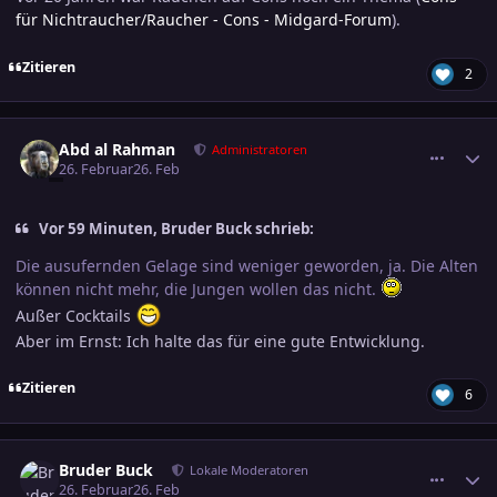
für Nichtraucher/Raucher - Cons - Midgard-Forum
).
Zitieren
2
comment_3864348
Ersteller-Statistik
Abd al Rahman
Administratoren
26. Februar
26. Feb
Vor 59 Minuten, Bruder Buck schrieb:
Die ausufernden Gelage sind weniger geworden, ja. Die Alten
können nicht mehr, die Jungen wollen das nicht.
Außer Cocktails
Aber im Ernst: Ich halte das für eine gute Entwicklung.
Zitieren
6
comment_3864350
Ersteller-Statistik
Bruder Buck
Lokale Moderatoren
26. Februar
26. Feb