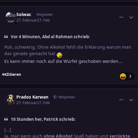
comment_3864657
Ersteller-Statistik
Solwac
Mitglieder
27. Februar
27. Feb
Vor 4 Minuten, Abd al Rahman schrieb:
Puh, schwierig. Ohne Alkohol fehlt die Erklärung warum man
das gerade gemacht hat
Es kann immer noch auf die Würfel geschoben werden...
Zitieren
3
comment_3864659
Ersteller-Statistik
Prados Karwan
Mitglieder
27. Februar
27. Feb
10 Stunden her, Patrick schrieb:
[...]
Ja, man kann auch
ohne Alkohol
Spaß haben und
verrückte