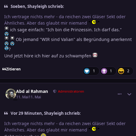
Soeben, Shayleigh schrieb:
Ich vertrage nichts mehr - da reichen zwei Gläser Sekt oder
Ähnliches. Aber das glaubt mir niemand
ich sage einfach: "Ich bin die Prinzessin. Ich darf das."
Ob jemand "WIR sind Valian" als Begründung anerkennt
?
Und jetzt höre ich hier auf zu schwampfen
Zitieren
1
1
2
comment_3884591
Ersteller-Statistik
Abd al Rahman
Administratoren
11. Mai
11. Mai
Vor 29 Minuten, Shayleigh schrieb:
Ich vertrage nichts mehr - da reichen zwei Gläser Sekt oder
Ähnliches. Aber das glaubt mir niemand