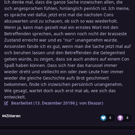
Ich denke mal, dass die ganze Sache inzwischen allen, die
sich angesprochen fühlen, hinlänglich peinlich ist. Ich meine,
es spräche viel dafür, jetzt erst mal die nächsten Cons
abzuwarten und zu schauen, ob sich so was wiederholt.
Wenn ja, kann man gezielt mal ein ernstes Wort mit den
Betreffenden sprechen, auch wenn noch nicht der krasseste
Zustand erreicht war und es "nur" unangenehm wurde.
Ansonsten fände ich es gut, wenn man die Sache jetzt mal auf
sich beruhen lassen und den Betreffenden die Gelegenheit
geben würde, zu zeigen, dass sie auch anders auf einem Con
Spaß haben können. Dass sich hier das Karussel immer
wieder dreht und vielleicht ein oder zwei Leute hier immer
wieder die gleiche Geschichte aufs Brot geschmiert
bekommen, finde ich inzwischen persönlich unangenehm.
Wie gesagt, wartet doch auch erst mal ab, wie sich das
entwickelt.
Bearbeitet (
13. Dezember 2019
6 J.
von Eleazar)
Zitieren
4
4
comment_3057846
Ersteller-Statistik