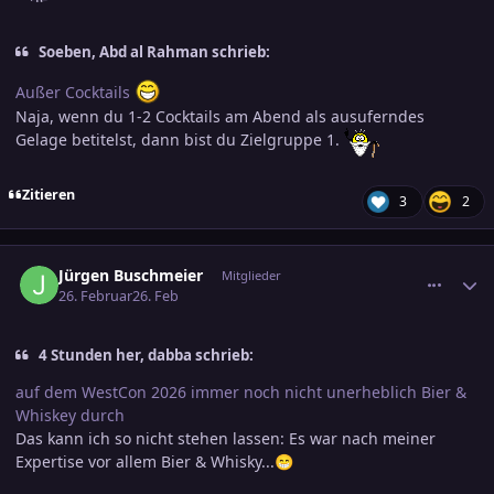
Soeben, Abd al Rahman schrieb:
Außer Cocktails
Naja, wenn du 1-2 Cocktails am Abend als ausuferndes
Gelage betitelst, dann bist du Zielgruppe 1.
Zitieren
3
2
comment_3864419
Ersteller-Statistik
Jürgen Buschmeier
Mitglieder
26. Februar
26. Feb
4 Stunden her, dabba schrieb:
auf dem WestCon 2026 immer noch nicht unerheblich Bier &
Whiskey durch
Das kann ich so nicht stehen lassen: Es war nach meiner
Expertise vor allem Bier & Whisky...
😁