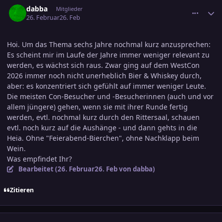
comment_3864311
Ersteller-Statistik
dabba
Mitglieder
26. Februar
26. Feb
Hoi. Um das Thema sechs Jahre nochmal kurz anzusprechen:
Es scheint mir im Laufe der Jahre immer weniger relevant zu
werden, es wächst sich raus. Zwar ging auf dem WestCon
2026 immer noch nicht unerheblich Bier & Whiskey durch,
aber: es konzentriert sich gefühlt auf immer weniger Leute.
Die meisten Con-Besucher und -Besucherinnen (auch und vor
allem jüngere) gehen, wenn sie mit ihrer Runde fertig
werden, evtl. nochmal kurz durch den Rittersaal, schauen
evtl. noch kurz auf die Aushänge - und dann gehts in die
Heia. Ohne "Feierabend-Bierchen", ohne Nachklapp beim
Wein.
Was empfindet Ihr?
Bearbeitet (
26. Februar
26. Feb
von dabba)
Zitieren
comment_3864318
Ersteller-Statistik