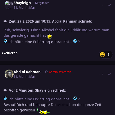
Shayleigh
Mitglieder
11. Mai
11. Mai
Zeit: 27.2.2026 um 10:15, Abd al Rahman schrieb:
Puh, schwierig. Ohne Alkohol fehlt die Erklärung warum man
das gerade gemacht hat
ich hätte eine Erklärung gebraucht...
?
Zitieren
1
comment_3884572
Ersteller-Statistik
Abd al Rahman
Administratoren
11. Mai
11. Mai
Vor 2 Minuten, Shayleigh schrieb:
ich hätte eine Erklärung gebraucht...
?
Besauf Dich und behaupte Du seist schon die ganze Zeit
besoffen gewesen