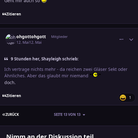
Geht mir auch so
Zitieren
comment_3884636
Ersteller-Statistik
ohgottohgott
Mitglieder
12. Mai
12. Mai
9 Stunden her, Shayleigh schrieb:
Ich vertrage nichts mehr - da reichen zwei Gläser Sekt oder
Ähnliches. Aber das glaubt mir niemand
doch.
Zitieren
1
ERSTE SEITE
ZURÜCK
SEITE 13 VON 13
Nimm an der Diskussion teil