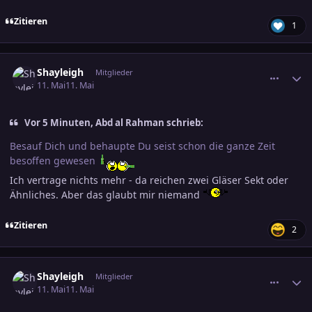
Zitieren
1
comment_3884576
Ersteller-Statistik
Shayleigh
Mitglieder
11. Mai
11. Mai
Vor 5 Minuten, Abd al Rahman schrieb:
Besauf Dich und behaupte Du seist schon die ganze Zeit
besoffen gewesen
Ich vertrage nichts mehr - da reichen zwei Gläser Sekt oder
Ähnliches. Aber das glaubt mir niemand
Zitieren
2
comment_3884579
Ersteller-Statistik
Shayleigh
Mitglieder
11. Mai
11. Mai