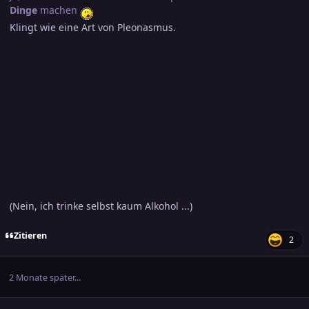
Dinge
machen
Klingt wie eine Art von Pleonasmus.
(Nein, ich trinke selbst kaum Alkohol ...)
Zitieren
2
2 Monate später...
comment_3884571
Ersteller-Statistik