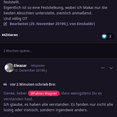
feststellt.
Eigentlich ist so eine Feststelkung, wobei ich Makai nur die
besten Absichten unterstelle, ziemlich anmaßend.
Und völlig OT
Bearbeitet (
29. November 2019
6 J.
von Einskaldir)
Zitieren
2
2 Wochen später...
comment_3055687
Ersteller-Statistik
Eleazar
Mitglieder
12. Dezember 2019
6 J.
vor 2 Minuten schrieb Bro:
Danke, lieber
, dass wenigstens Du es
@Fabian Wagner
verstanden hast.
Ich glaube, es haben alle verstanden. Es fanden nur nicht alle
lustig oder ironisch, sondern irgendwie anders.