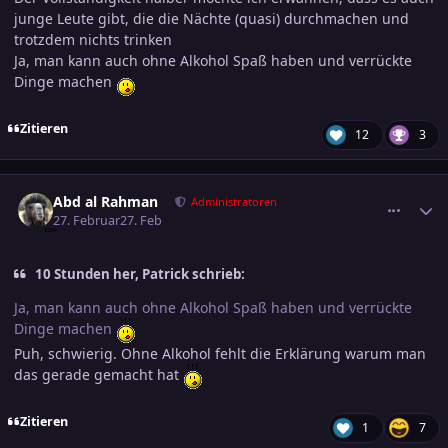
junge Leute gibt, die die Nächte (quasi) durchmachen und
trotzdem nichts trinken
Ja, man kann auch ohne Alkohol Spaß haben und verrückte
Dinge machen
Zitieren
12
3
comment_3864655
Ersteller-Statistik
Abd al Rahman
Administratoren
27. Februar
27. Feb
10 Stunden her, Patrick schrieb:
Ja, man kann auch ohne Alkohol Spaß haben und verrückte
Dinge machen
Puh, schwierig. Ohne Alkohol fehlt die Erklärung warum man
das gerade gemacht hat
Zitieren
1
7