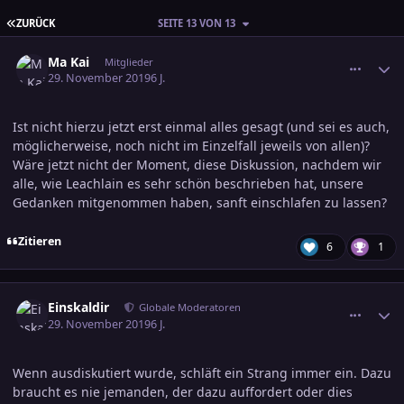
ERSTE SEITE
ZURÜCK
SEITE 13 VON 13
comment_3051739
Ersteller-Statistik
Ma Kai
Mitglieder
29. November 2019
6 J.
Ist nicht hierzu jetzt erst einmal alles gesagt (und sei es auch,
möglicherweise, noch nicht im Einzelfall jeweils von allen)?
Wäre jetzt nicht der Moment, diese Diskussion, nachdem wir
alle, wie Leachlain es sehr schön beschrieben hat, unsere
Gedanken mitgenommen haben, sanft einschlafen zu lassen?
Zitieren
6
1
comment_3051838
Ersteller-Statistik
Einskaldir
Globale Moderatoren
29. November 2019
6 J.
Wenn ausdiskutiert wurde, schläft ein Strang immer ein. Dazu
braucht es nie jemanden, der dazu auffordert oder dies