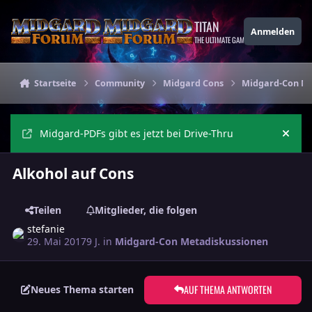
Zu Inhalt springen
TITAN
Anmelden
THE ULTIMATE GAMING THEME
Startseite
Community
Midgard Cons
Midgard-Con Me
Midgard-PDFs gibt es jetzt bei Drive-Thru
Ankü
Alkohol auf Cons
Teilen
Mitglieder, die folgen
stefanie
29. Mai 2017
9 J.
in
Midgard-Con Metadiskussionen
AUF THEMA ANTWORTEN
Neues Thema starten