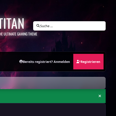
TITAN
Suche …
HE ULTIMATE GAMING THEME
Bereits registriert? Anmelden
Registrieren
Ankündi