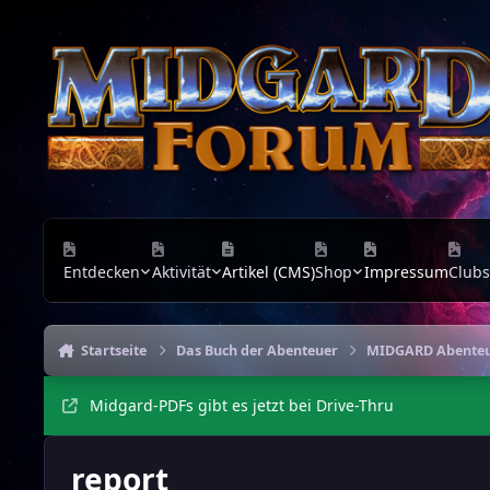
Zu Inhalt springen
Entdecken
Aktivität
Artikel (CMS)
Shop
Impressum
Clubs
Startseite
Das Buch der Abenteuer
MIDGARD Abente
Midgard-PDFs gibt es jetzt bei Drive-Thru
report