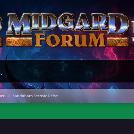
T
uer
Sandobars Sechste Reise