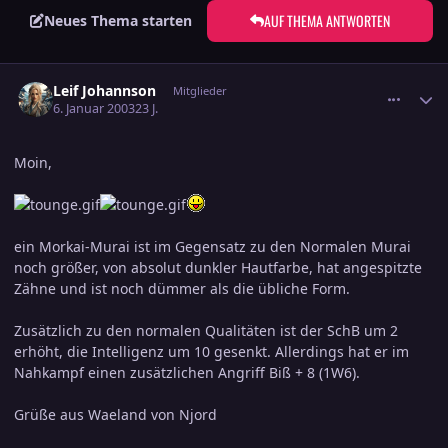
AUF THEMA ANTWORTEN
Neues Thema starten
comment_138544
Ersteller-Statistik
Leif Johannson
Mitglieder
6. Januar 2003
23 J.
Moin,
ein Morkai-Murai ist im Gegensatz zu den Normalen Murai
noch größer, von absolut dunkler Hautfarbe, hat angespitzte
Zähne und ist noch dümmer als die übliche Form.
Zusätzlich zu den normalen Qualitäten ist der SchB um 2
erhöht, die Intelligenz um 10 gesenkt. Allerdings hat er im
Nahkampf einen zusätzlichen Angriff Biß + 8 (1W6).
Grüße aus Waeland von Njord