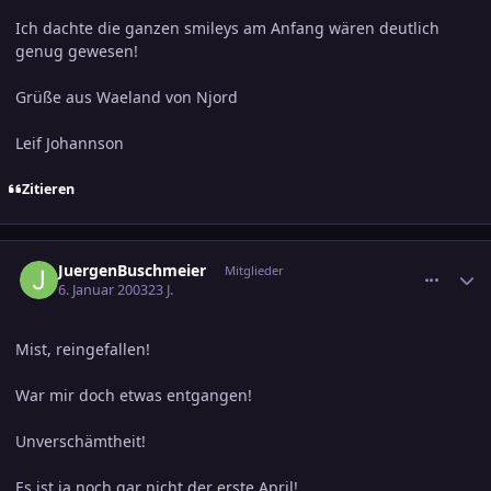
Ich dachte die ganzen smileys am Anfang wären deutlich
genug gewesen!
Grüße aus Waeland von Njord
Leif Johannson
Zitieren
comment_138717
Ersteller-Statistik
JuergenBuschmeier
Mitglieder
6. Januar 2003
23 J.
Mist, reingefallen!
War mir doch etwas entgangen!
Unverschämtheit!
Es ist ja noch gar nicht der erste April!