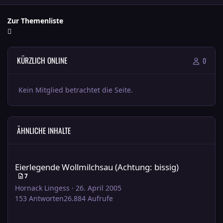
Zur Themenliste
KÜRZLICH ONLINE
0
Kein Mitglied betrachtet die Seite.
ÄHNLICHE INHALTE
Eierlegende Wollmilchsau (Achtung: bissig)
Eierlegende Wollmilchsau (Achtung: bissig)
7
Hornack Lingess
·
26. April 2005
153
Antworten
26.884
Aufrufe