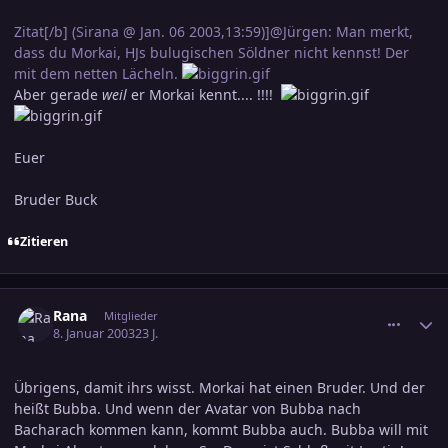
Zitat[/b] (Sirana @ Jan. 06 2003,13:59)]@Jürgen: Man merkt,
dass du Morkai, HJs bulugischen Söldner nicht kennst! Der
mit dem netten Lächeln.
Aber gerade
weil
er Morkai kennt.... !!!!
Euer
Bruder Buck
Zitieren
comment_139545
Ersteller-Statistik
Rana
Mitglieder
8. Januar 2003
23 J.
Übrigens, damit ihrs wisst. Morkai hat einen Bruder. Und der
heißt Bubba. Und wenn der Avatar von Bubba nach
Bacharach kommen kann, kommt Bubba auch. Bubba will mit