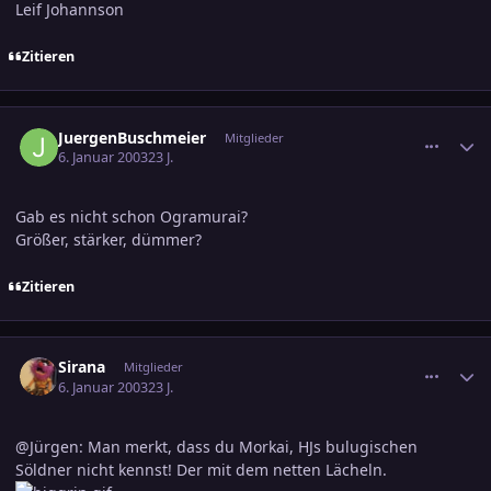
Leif Johannson
Zitieren
comment_138624
Ersteller-Statistik
JuergenBuschmeier
Mitglieder
6. Januar 2003
23 J.
Gab es nicht schon Ogramurai?
Größer, stärker, dümmer?
Zitieren
comment_138629
Ersteller-Statistik
Sirana
Mitglieder
6. Januar 2003
23 J.
@Jürgen: Man merkt, dass du Morkai, HJs bulugischen
Söldner nicht kennst! Der mit dem netten Lächeln.