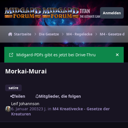
Zu Inhalt springen
TITAN
Anmelden
THE ULTIMATE GAMING THEME
Startseite
Die Gesetze
M4 - Regelecke
M4 - Gesetze de
Midgard-PDFs gibt es jetzt bei Drive-Thru
Ankü
Morkai-Murai
satire
Teilen
Mitglieder, die folgen
Leif Johannson
6. Januar 2003
23 J.
in
M4 Kreativecke - Gesetze der
Kreaturen