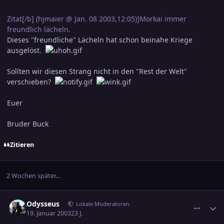
Zitat[/b] (hjmaier @ Jan. 08 2003,12:05)]Morkai immer
freundlich lächeln.
Dieses "freundliche" Lächeln hat schon beinahe Kriege
ausgelöst.
Sollten wir diesen Strang nicht in den "Rest der Welt"
verschieben?
Euer
Bruder Buck
Zitieren
2 Wochen später...
comment_144503
Ersteller-Statistik
Odysseus
Lokale Moderatoren
19. Januar 2003
23 J.