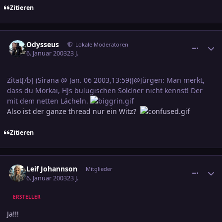
Zitieren
comment_138674
Ersteller-Statistik
Odysseus
Lokale Moderatoren
6. Januar 2003
23 J.
Zitat[/b] (Sirana @ Jan. 06 2003,13:59)]@Jürgen: Man merkt,
dass du Morkai, HJs bulugischen Söldner nicht kennst! Der
mit dem netten Lächeln.
Also ist der ganze thread nur ein Witz?
Zitieren
comment_138715
Ersteller-Statistik
Leif Johannson
Mitglieder
6. Januar 2003
23 J.
ERSTELLER
Ja!!!