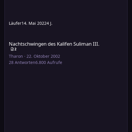
Läufer
14. Mai 2022
4 J.
Nachtschwingen des Kalifen Suliman III.
Nachtschwingen des Kalifen Suliman III.
2
Tharon
·
22. Oktober 2002
28
Antworten
6.800
Aufrufe