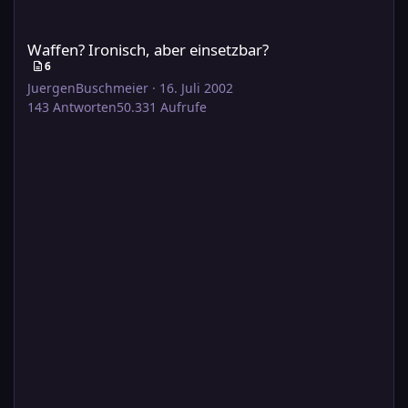
Waffen? Ironisch, aber einsetzbar?
Waffen? Ironisch, aber einsetzbar?
6
JuergenBuschmeier
·
16. Juli 2002
143
Antworten
50.331
Aufrufe