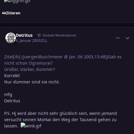
Zitieren
comment_138630
Ersteller-Statistik
Detritus
Globale Moderatoren
6. Januar 2003
23 J.
Zitat[/b] (JuergenBuschmeier @ Jan. 06 2003,13:48)]Gab es
nicht schon Ogramurai?
Größer, stärker, dümmer?
Korrekt!
Nur dümmer sind sie nicht.
mfg
Detritus
P.S. Hj wird aber nicht sehr glücklich sein, wenn jemand
versucht seinen Morkai den Weg der Tausend gehen zu
lassen.