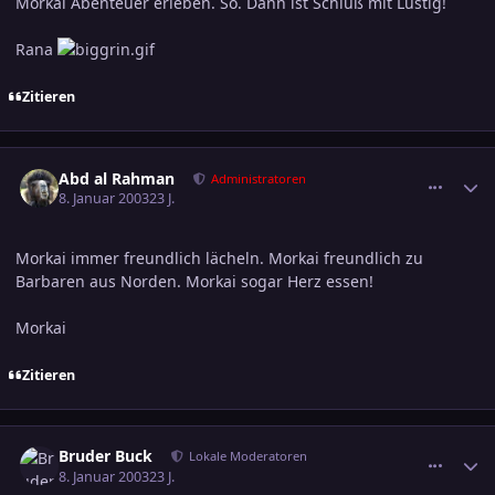
Morkai Abenteuer erleben. So. Dann ist Schluß mit Lustig!
Rana
Zitieren
comment_139556
Ersteller-Statistik
Abd al Rahman
Administratoren
8. Januar 2003
23 J.
Morkai immer freundlich lächeln. Morkai freundlich zu
Barbaren aus Norden. Morkai sogar Herz essen!
Morkai
Zitieren
comment_139598
Ersteller-Statistik
Bruder Buck
Lokale Moderatoren
8. Januar 2003
23 J.