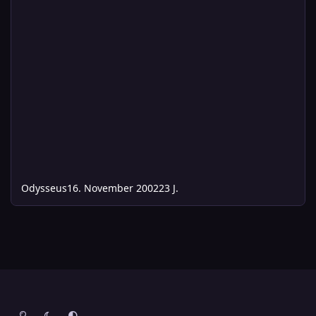
Odysseus
16. November 2002
23 J.
Heller Modus
Dunkler Modus
Systemeinstellung