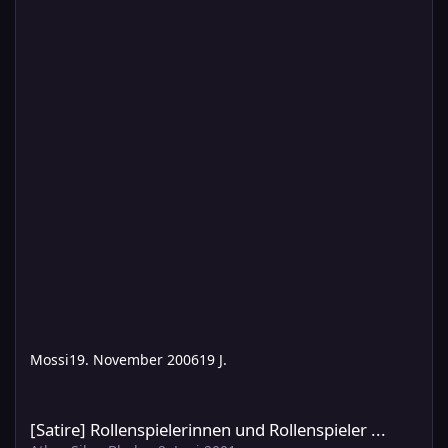
Mossi
19. November 2006
19 J.
[Satire] Rollenspielerinnen und Rollenspieler ...
[Satire] Rollenspielerinnen und Rollenspieler ...