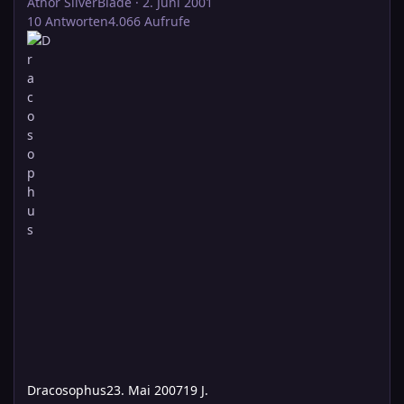
Athor SilverBlade
·
2. Juni 2001
10
Antworten
4.066
Aufrufe
Dracosophus
23. Mai 2007
19 J.