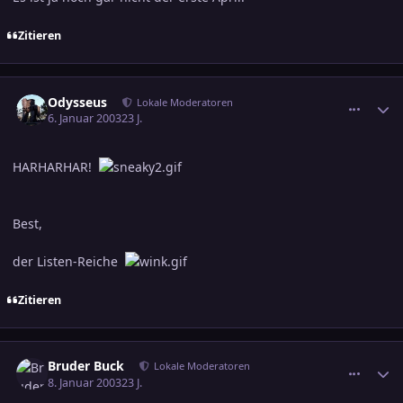
Zitieren
comment_138726
Ersteller-Statistik
Odysseus
Lokale Moderatoren
6. Januar 2003
23 J.
HARHARHAR!
Best,
der Listen-Reiche
Zitieren
comment_139502
Ersteller-Statistik
Bruder Buck
Lokale Moderatoren
8. Januar 2003
23 J.