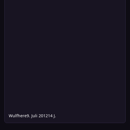
Wulfhere
9. Juli 2012
14 J.