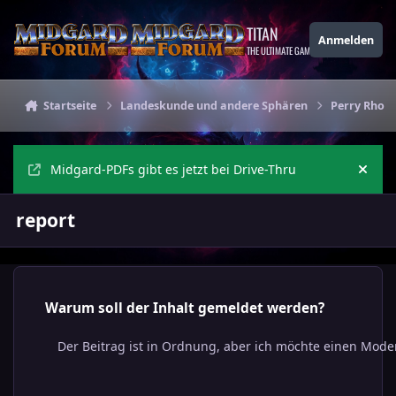
Zu Inhalt springen
TITAN
Anmelden
THE ULTIMATE GAMING THEME
Startseite
Landeskunde und andere Sphären
Perry Rhod
Midgard-PDFs gibt es jetzt bei Drive-Thru
Ankü
report
Warum soll der Inhalt gemeldet werden?