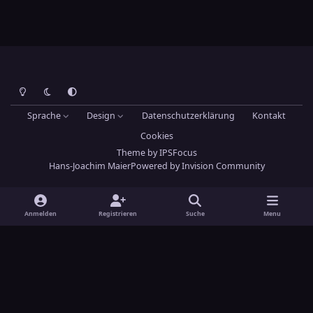
Heller Modus
Dunkler Modus
Systemeinstellung
Sprache
Design
Datenschutzerklärung
Kontakt
Cookies
Theme
by
IPSFocus
Hans-Joachim Maier
Powered by
Invision Community
Anmelden
Registrieren
Suche
Menu