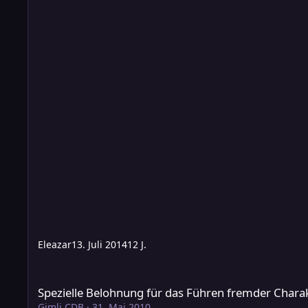
Eleazar
13. Juli 2014
12 J.
Spezielle Belohnung für das Führen fremder Charaktere
Spezielle Belohnung für das Führen fremder Chara
Gimli CDB
·
31. Mai 2010