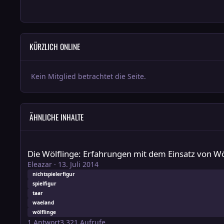
KÜRZLICH ONLINE
Kein Mitglied betrachtet die Seite.
ÄHNLICHE INHALTE
Die Wölflinge: Erfahrungen mit dem Einsatz von Wölflingen 
Die Wölflinge: Erfahrungen mit dem Einsatz von Wö
Eleazar
·
13. Juli 2014
nichtspielerfigur
spielfigur
taar
waeland
wölflinge
1
Antwort
3.321
Aufrufe