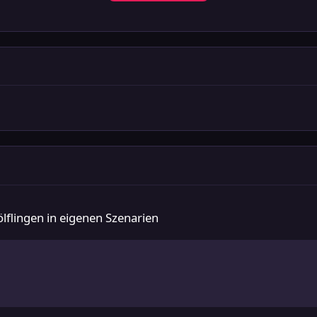
in eigenen Szenarien
lflingen in eigenen Szenarien