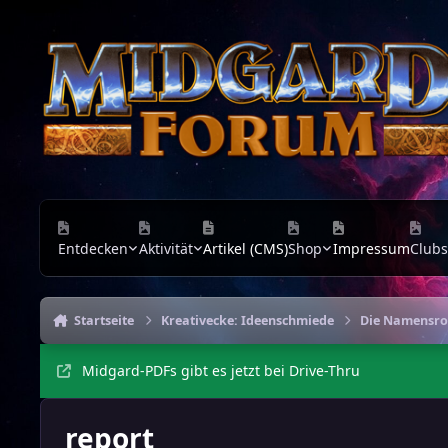
Zu Inhalt springen
Entdecken
Aktivität
Artikel (CMS)
Shop
Impressum
Clubs
Startseite
Kreativecke: Ideenschmiede
Die Namensrol
Midgard-PDFs gibt es jetzt bei Drive-Thru
report