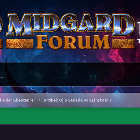
T
le der Abenteurer
Artikel: Ujio Sanada von Einskaldir