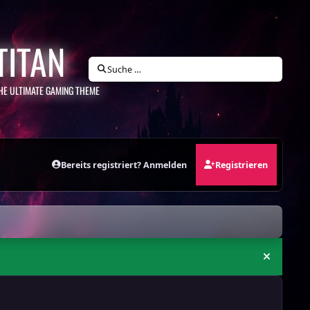
TITAN
Suche …
HE ULTIMATE GAMING THEME
Bereits registriert? Anmelden
Registrieren
Ankündi