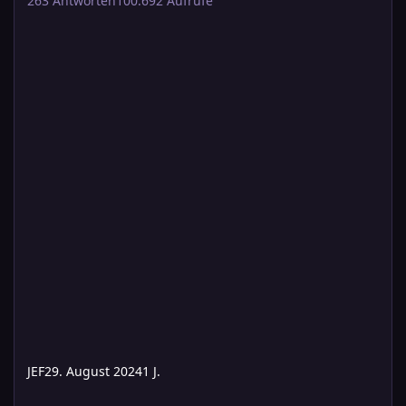
263
Antworten
100.692
Aufrufe
JEF
29. August 2024
1 J.
Runenschneider - und was hat er von Lesen von Zauberrunen?