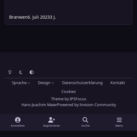
Branwen
6. Juli 2023
3 J.
Heller Modus
Dunkler Modus
Systemeinstellung
Sprache
Design
Datenschutzerklärung
Kontakt
Cookies
Theme
by
IPSFocus
Hans-Joachim Maier
Powered by
Invision Community
Anmelden
Registrieren
Suche
Menu