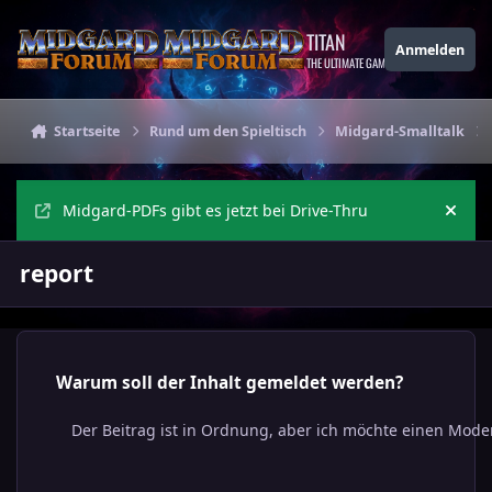
Zu Inhalt springen
TITAN
Anmelden
THE ULTIMATE GAMING THEME
Startseite
Rund um den Spieltisch
Midgard-Smalltalk
Midgard-PDFs gibt es jetzt bei Drive-Thru
Ankü
report
Warum soll der Inhalt gemeldet werden?