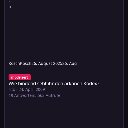
KoschKosch
26. August 2025
26. Aug
Wie bindend seht ihr den arkanen Kodex?
moderiert
Wie bindend seht ihr den arkanen Kodex?
rito
·
24. April 2009
19
Antworten
5.563
Aufrufe