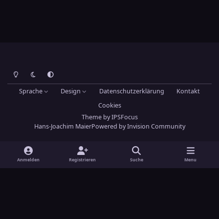
Heller Modus
Dunkler Modus
Systemeinstellung
Sprache
Design
Datenschutzerklärung
Kontakt
Cookies
Theme
by
IPSFocus
Hans-Joachim Maier
Powered by
Invision Community
Anmelden
Registrieren
Suche
Menu