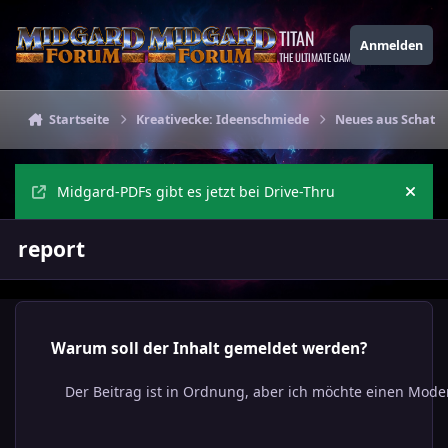
Zu Inhalt springen
TITAN
Anmelden
THE ULTIMATE GAMING THEME
Startseite
Kreativecke: Ideenschmiede
Neues aus Schat
Midgard-PDFs gibt es jetzt bei Drive-Thru
Ankü
report
Warum soll der Inhalt gemeldet werden?