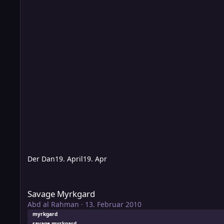
Der Dan
19. April
19. Apr
Savage Myrkgard
Savage Myrkgard
Abd al Rahman
·
13. Februar 2010
myrkgard
savage myrkgard