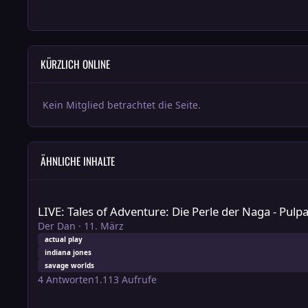
KÜRZLICH ONLINE
Kein Mitglied betrachtet die Seite.
ÄHNLICHE INHALTE
LIVE: Tales of Adventure: Die Perle der Naga - Pulpabenteu
LIVE: Tales of Adventure: Die Perle der Naga - Pu
Der Dan
·
11. März
actual play
indiana jones
savage worlds
4
Antworten
1.113
Aufrufe