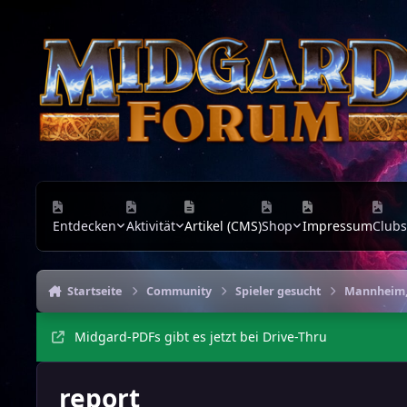
Zu Inhalt springen
Entdecken
Aktivität
Artikel (CMS)
Shop
Impressum
Clubs
Startseite
Community
Spieler gesucht
Mannheim, 
Midgard-PDFs gibt es jetzt bei Drive-Thru
report