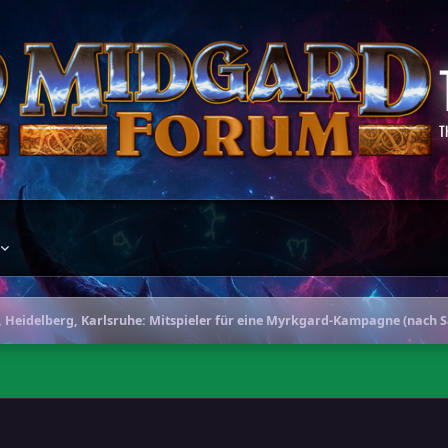
T
Heidelberg, Karlsruhe: Mitspieler für eine Myrkgard-Kampagne (nach S