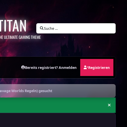
TITAN
Suche …
HE ULTIMATE GAMING THEME
Bereits registriert? Anmelden
Registrieren
avage Worlds Regeln) gesucht
Ankündi