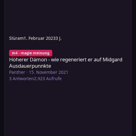
Slüram
1. Februar 2023
3 J.
Höherer Dämon - wie regeneriert er auf Midgard Ausdauerpunn
m4 - magie meinung
Höherer Dämon - wie regeneriert er auf Midgard
Ausdauerpunnkte
Panther
·
15. November 2021
3
Antworten
2.923
Aufrufe