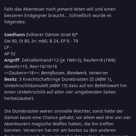
Falls das Abenteuer noch jemand leiten will und einen
besseren Endgegner braucht... Schließlich wurde es
folgendes:
Saedhann
(höherer Dämon Grad 8)*
Gw 80, St 80, In: m80, B 24, EP 8 - TR
LP -
AP 52
Angriff
: 2xKrallenhand+12 (je 1W6+2), Raufen+8 (1W6)
Abwehr+15, Res+16/16/16
<<Zaubern+18>>:
Beeinflussen, Blendwerk, Verwirren
Besitz
: 3 Knechtschaftringe Dunebrasten III (ABW 1),
Umkehrschildamulett (ABW 15) dass auf ein Befehlswort hin
einen Umkehrschild auf allen vier umgebenden Seiten
herbeizaubert.
Die Dunebrasten waren sinnvolle Wächter, sonst hätte der
Dämon kaum eine Chance gehabt, vor allem weil drei von vier
Abenteurern magische Waffen hatten, die ihn treffen
konnten. Verwirren hat mir am besten zu den anderen