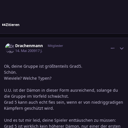
Zitieren
comment_1384026
Ersteller-Statistik
Drachenmann
Mitglieder
14. Mai 2009
17 J.
Ok, deine Gruppe ist größtenteils Grad5.
Schön.
Wieviele? Welche Typen?
U.U. ist der Dämon in dieser Form ausreichend, solange du
die Gruppe im Vorfeld schwächst.
Grad 5 kann auch echt fies sein, wenn er von niedriggradigen
Kämpfern geschützt wird.
Und es tut mir leid, deine Spieler enttäuschen zu müssen:
Grad 5 ist wirklich kein höherer Dämon, nur einer der ersten