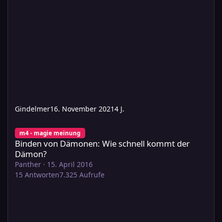
Gindelmer
16. November 2021
4 J.
Binden von Dämonen: Wie schnell kommt der Dämon?
m4 - magie meinung
Binden von Dämonen: Wie schnell kommt der
Dämon?
Panther
·
15. April 2016
15
Antworten
7.325
Aufrufe