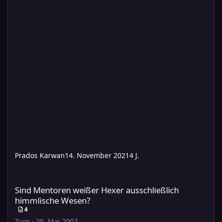
Prados Karwan
14. November 2021
4 J.
Sind Mentoren weißer Hexer ausschließlich himmlische Wesen?
Sind Mentoren weißer Hexer ausschließlich
himmlische Wesen?
4
Tuor
·
20. Mai 2007