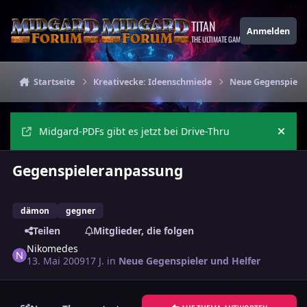
Zu Inhalt springen
TITAN
Anmelden
THE ULTIMATE GAMING THEME
Startseite
Kreativecke: Ideenschmiede
Neue Gegenspieler
Midgard-PDFs gibt es jetzt bei Drive-Thru
Ankü
Gegenspieleranpassung
dämon
gegner
Teilen
Mitglieder, die folgen
Nikomedes
13. Mai 2009
17 J.
in
Neue Gegenspieler und Helfer