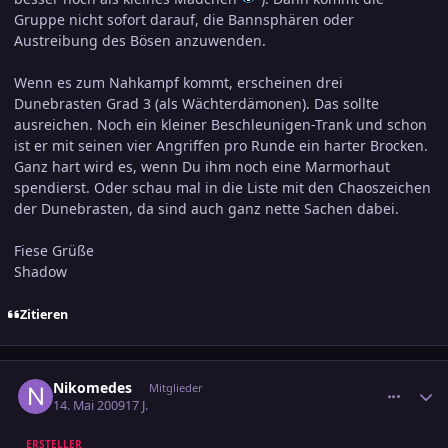
Gruppe nicht sofort darauf, die Bannsphären oder
Austreibung des Bösen anzuwenden.
Wenn es zum Nahkampf kommt, erscheinen drei
Dunebrasten Grad 3 (als Wächterdämonen). Das sollte
ausreichen. Noch ein kleiner Beschleunigen-Trank und schon
ist er mit seinen vier Angriffen pro Runde ein harter Brocken.
Ganz hart wird es, wenn Du ihm noch eine Marmorhaut
spendierst. Oder schau mal in die Liste mit den Chaoszeichen
der Dunebrasten, da sind auch ganz nette Sachen dabei.
Fiese Grüße
Shadow
Zitieren
comment_1384344
Ersteller-Statistik
Nikomedes
Mitglieder
14. Mai 2009
17 J.
ERSTELLER