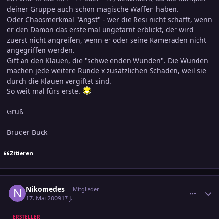
deiner Gruppe auch schon magische Waffen haben.
Oder Chaosmerkmal "Angst" - wer die Resi nicht schafft, wenn
er den Dämon das erste mal ungetarnt erblickt, der wird
zuerst nicht angreifen, wenn er oder seine Kameraden nicht
angegriffen werden.
Gift an den Klauen, die "schwelenden Wunden". Die Wunden
machen jede weitere Runde x zusätzlichen Schaden, weil sie
durch die Klauen vergiftet sind.
So weit mal fürs erste.
Gruß
Bruder Buck
Zitieren
comment_1386210
Ersteller-Statistik
Nikomedes
Mitglieder
17. Mai 2009
17 J.
ERSTELLER