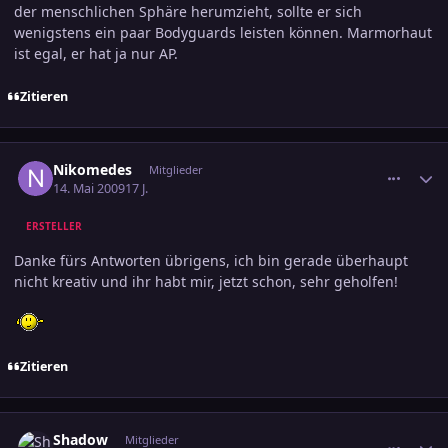
der menschlichen Sphäre herumzieht, sollte er sich
wenigstens ein paar Bodyguards leisten können. Marmorhaut
ist egal, er hat ja nur AP.
Zitieren
comment_1384348
Ersteller-Statistik
Nikomedes
Mitglieder
14. Mai 2009
17 J.
ERSTELLER
Danke fürs Antworten übrigens, ich bin gerade überhaupt
nicht kreativ und ihr habt mir, jetzt schon, sehr geholfen!
Zitieren
comment_1384530
Ersteller-Statistik
Shadow
Mitglieder