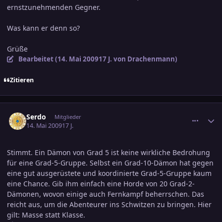
ernstzunehmenden Gegner.
Was kann er denn so?
Grüße
Bearbeitet (
14. Mai 2009
17 J.
von Drachenmann)
Zitieren
comment_1384101
Ersteller-Statistik
Serdo
Mitglieder
14. Mai 2009
17 J.
Stimmt. Ein Dämon von Grad 5 ist keine wirkliche Bedrohung
für eine Grad-5-Gruppe. Selbst ein Grad-10-Dämon hat gegen
eine gut ausgerüstete und koordinierte Grad-5-Gruppe kaum
eine Chance. Gib ihm einfach eine Horde von 20 Grad-2-
Dämonen, wovon einige auch Fernkampf beherrschen. Das
reicht aus, um die Abenteurer ins Schwitzen zu bringen. Hier
gilt: Masse statt Klasse.