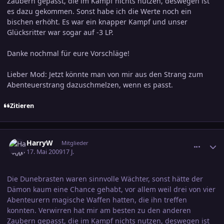
Zaubern gepasst, die im Kampf nichts nutzen, deswegen ist
es dazu gekommen. Sonst habe ich die Werte noch ein
bischen erhöht. Es war ein knapper Kampf und unser
Glücksritter war sogar auf -3 LP.
Danke nochmal für eure Vorschläge!
Lieber Mod: Jetzt könnte man von mir aus den Strang zum
Abenteuerstrang dazuschmelzen, wenn es passt.
Zitieren
comment_1386228
Ersteller-Statistik
HarryW
Mitglieder
17. Mai 2009
17 J.
Die Dunebrasten waren sinnvolle Wächter, sonst hätte der
Dämon kaum eine Chance gehabt, vor allem weil drei von vier
Abenteurern magische Waffen hatten, die ihn treffen
konnten. Verwirren hat mir am besten zu den anderen
Zaubern gepasst, die im Kampf nichts nutzen, deswegen ist