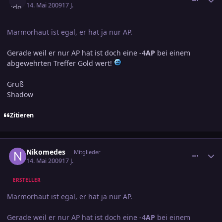
14. Mai 2009
17 J.
Marmorhaut ist egal, er hat ja nur AP.
Gerade weil er nur AP hat ist doch eine -4
AP
bei einem
abgewehrten Treffer Gold wert!
Gruß
Shadow
Zitieren
comment_1384548
Ersteller-Statistik
Nikomedes
Mitglieder
14. Mai 2009
17 J.
ERSTELLER
Marmorhaut ist egal, er hat ja nur AP.
Gerade weil er nur AP hat ist doch eine -4
AP
bei einem