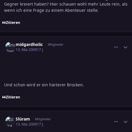
Gegner kreiert haben? Hier schauen wohl mehr Leute rein, als
wenn ich eine Frage zu einem Abenteuer stelle.
Zitieren
comment_1383890
Ersteller-Statistik
midgardholic
Mitglieder
13. Mai 2009
17 J.
Und schon wird er ein härterer Brocken.
Zitieren
comment_1383893
Ersteller-Statistik
Slüram
Mitglieder
13. Mai 2009
17 J.