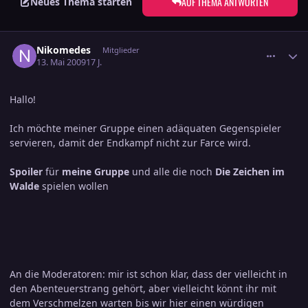
AUF THEMA ANTWORTEN
Neues Thema starten
comment_1383881
Ersteller-Statistik
Nikomedes
Mitglieder
13. Mai 2009
17 J.
Hallo!
Ich möchte meiner Gruppe einen adäquaten Gegenspieler
servieren, damit der Endkampf nicht zur Farce wird.
Spoiler
für
meine Gruppe
und alle die noch
Die Zeichen im
Walde
spielen wollen
An die Moderatoren: mir ist schon klar, dass der vielleicht in
den Abenteuerstrang gehört, aber vielleicht könnt ihr mit
dem Verschmelzen warten bis wir hier einen würdigen