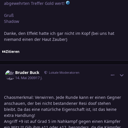
abgewehrten Treffer Gold wert!
Gruß
Shadow
Danke, den Effekt hatte ich gar nicht im Kopf (bei uns hat
niemand einen der Haut Zauber)
Zitieren
comment_1384570
Ersteller-Statistik
Bruder Buck
Lokale Moderatoren
14. Mai 2009
17 J.
Chaosmerkmal: Verwirren. Jede Runde kann er einen Gegner
anschauen, der bei nicht bestandener Resi doof stehen
bleibt. Da das eine natürliche Eigenschaft ist, ist das keine
extra Handlung!
Angriff +9 ist auf Grad 5 im Nahkampf gegen einen Kämpfer
ein Witz !!! Gib ihm +11 oder +12, besonders, da die Kämpfer