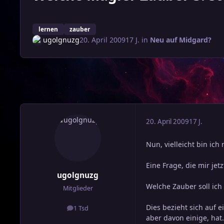
lernen
zauber
ugolgnuzg
20. April 2009
17 J.
in
Neu auf Midgard?
20. April 2009
17 J.
Nun, vielleicht bin ic
Eine Frage, die mir jet
ugolgnuzg
Welche Zauber soll ich 
Mitglieder
Dies bezieht sich auf 
1 Tsd
Beiträge
aber davon einige, hat.