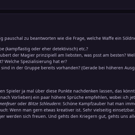
ig pauschal zu beantworten wie die Frage, welche Waffe ein Söldn
e (kampflastig oder eher detektivisch) etc.?
ubert der Magier prinzipiell am liebsten, was psst am besten? W
t? Welche Spezialisierung hat er?
sind in der Gruppe bereits vorhanden? (Gerade bei höheren Ausg
n Spieler ja mal über diese Punkte nachdenken lassen, das könnt
 nach Vorlieben) ein paar höhere Sprüche empfehlen, wobei ich jetz
nenfeuer
oder
Blitze Schleudern
: Schöne Kampfzauber hat man imme
auch
: Wenn man gern etwas kreativer ist. Sehr vielseitig einsetzbar.
eger werden sich freuen. Und gehts den Kriegern gut, gehts uns al