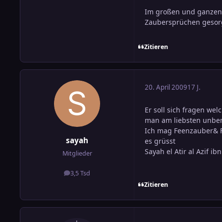
Im großen und ganzen h
Zaubersprüchen gesorg
Zitieren
20. April 2009
17 J.
Er soll sich fragen we
man am liebsten unbeme
Ich mag Feenzauber& Fe
sayah
es grüsst
Sayah el Atir al Azif ib
Mitglieder
3,5 Tsd
Beiträge
Zitieren