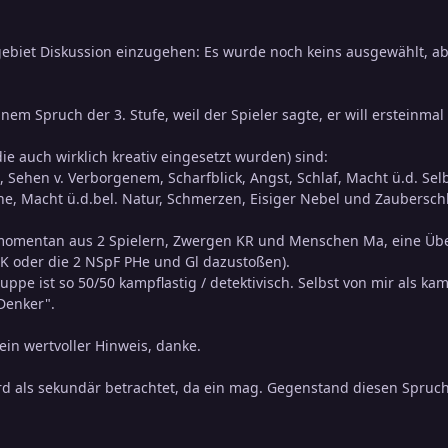
lgebiet Diskussion einzugehen: Es wurde noch keins ausgewählt, a
.
inem Spruch der 3. Stufe, weil der Spieler sagte, er will ersteinmal
e auch wirklich kreativ eingesetzt wurden) sind:
, Sehen v. Verborgenem, Scharfblick, Angst, Schlaf, Macht ü.d. Sel
, Macht ü.d.bel. Natur, Schmerzen, Eisiger Nebel und Zauberschl
momentan aus 2 Spielern, Zwergen KR und Menschen Ma, eine Über
PK oder die 2 NSpF PHe und Gl dazustoßen).
uppe ist so 50/50 kampflastig / detektivisch. Selbst von mir als k
Denker".
ein wertvoller Hinweis, danke.
ird als sekundär betrachtet, da ein mag. Gegenstand diesen Spru