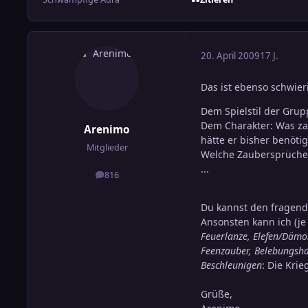
20. April 2009
17 J.
Das ist ebenso schwier
Dem Spielstil der Grupp
Dem Charakter: Was za
Arenimo
hätte er bisher benötig
Mitglieder
Welche Zaubersprüche 
...
816
Beiträge
Du kannst den fragende
Ansonsten kann ich (je
Feuerlanze, Elefen/Dämo
Feenzauber, Belebungsh
Beschleunigen
: Die Kri
Grüße,