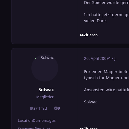
Der Spieler würde gern
Ich hätte jetzt gerne 
vielen Dank
Zitieren
20. April 2009
17 J.
Für einen Magier biete
typisch für Magier un
Solwac
Ansonsten wäre natürli
Mitglieder
Solwac
37,1 Tsd
9
Beiträge
Lösungen
Location
Durnomagus
Zitieren
Schwampfige Aura