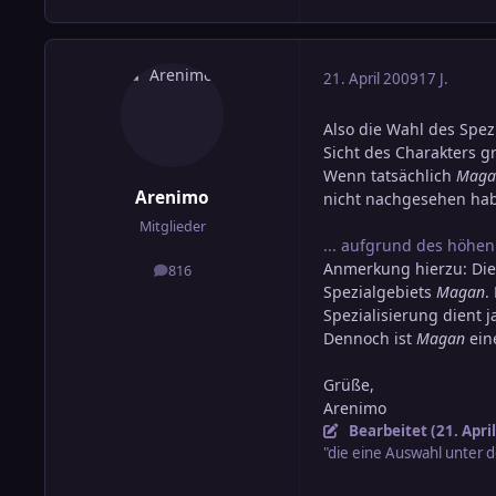
21. April 2009
17 J.
Also die Wahl des Spezi
Sicht des Charakters g
Wenn tatsächlich
Maga
Arenimo
nicht nachgesehen habe
Mitglieder
... aufgrund des höhen
Anmerkung hierzu: Die
816
Beiträge
Spezialgebiets
Magan
.
Spezialisierung dient 
Dennoch ist
Magan
eine
Grüße,
Arenimo
Bearbeitet (
21. Apri
"die eine Auswahl unter d