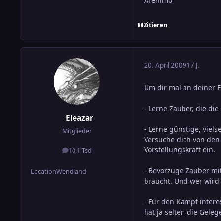
Arenimo
Zitieren
20. April 2009
17 J.
Um dir mal an deiner 
- Lerne Zauber, die die
Eleazar
- Lerne günstige, viels
Mitglieder
Versuche dich von den
Vorstellungskraft ein.
10,1 Tsd
Beiträge
- Bevorzuge Zauber mit
Location
Wendland
braucht. Und wer wird
- Für den Kampf interes
hat ja selten die Geleg