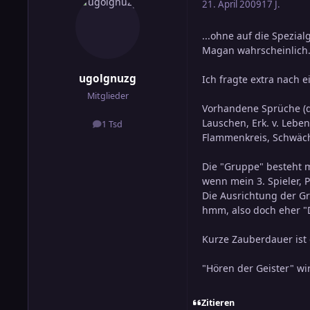
21. April 2009
17 J.
...ohne auf die Spezia
Magan wahrscheinlich
ugolgnuzg
Ich fragte extra nach e
Mitglieder
Vorhandene Sprüche (di
Lauschen, Erk. v. Leben
1 Tsd
Beiträge
Flammenkreis, Schwäche
Die "Gruppe" besteht 
wenn mein 3. Spieler, 
Die Ausrichtung der Gr
hmm, also doch eher "
Kurze Zauberdauer ist 
"Hören der Geister" w
Zitieren