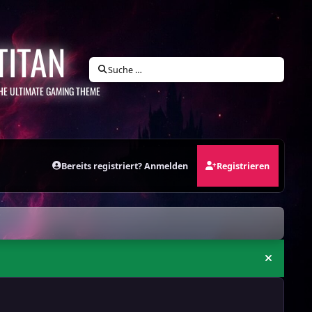
TITAN
Suche …
HE ULTIMATE GAMING THEME
Bereits registriert? Anmelden
Registrieren
Ankündi