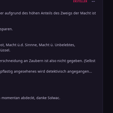
comment_136
ERSTELLER
ber aufgrund des höhen Anteils des Zweigs der Macht ist
 sparen.
bst, Macht ü.d. Sinnne, Macht ü. Unbelebtes,
üssel.
schneidung an Zaubern ist also nicht gegeben. (Selbst
ampflastig angesehenes wird detektivisch angegangen...
ch momentan abdeckt, danke Solwac.