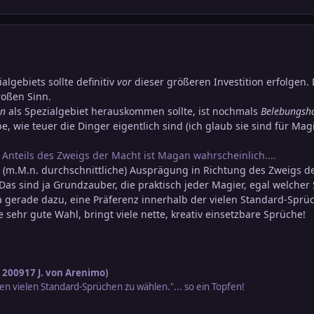
algebiets sollte definitiv
vor
dieser größeren Investition erfolgen. 
roßen Sinn.
n
als Spezialgebiet herauskommen sollte, ist nochmals
Belebungsh
, wie teuer die Dinger eigentlich sind (ich glaub sie sind für Mag
 Anteils des Zweigs der Macht ist Magan wahrscheinlich....
 (m.M.n. durchschnittliche) Ausprägung in Richtung des Zweigs de
 Das sind ja Grundzauber, die praktisch jeder Magier, egal welcher
ja gerade dazu, eine Präferenz innerhalb der vielen Standard-Sprü
 sehr gute Wahl, bringt viele nette, kreativ einsetzbare Sprüche!
l 2009
17 J.
von Arenimo)
en vielen Standard-Sprüchen zu wählen."... so ein Topfen!