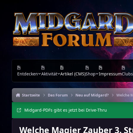
Zu Inhalt springen
Entdecken
Aktivität
Artikel (CMS)
Shop
Impressum
Clubs
Startseite
Das Forum
Neu auf Midgard?
Welche M
Midgard-PDFs gibt es jetzt bei Drive-Thru
Welche Magier Zauber 3. St