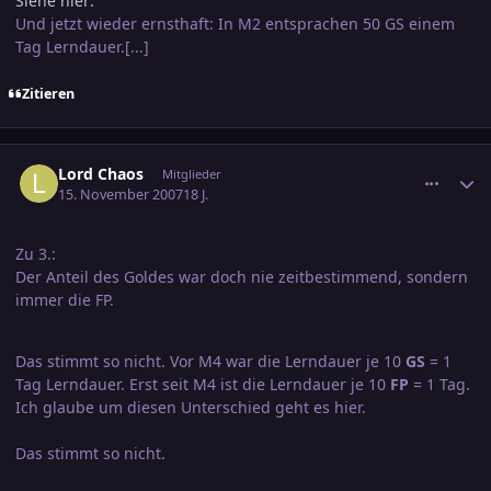
Siehe hier:
Und jetzt wieder ernsthaft: In M2 entsprachen 50 GS einem
Tag Lerndauer.[...]
Zitieren
comment_1086879
Ersteller-Statistik
Lord Chaos
Mitglieder
15. November 2007
18 J.
Zu 3.:
Der Anteil des Goldes war doch nie zeitbestimmend, sondern
immer die FP.
Das stimmt so nicht. Vor M4 war die Lerndauer je 10
GS
= 1
Tag Lerndauer. Erst seit M4 ist die Lerndauer je 10
FP
= 1 Tag.
Ich glaube um diesen Unterschied geht es hier.
Das stimmt so nicht.