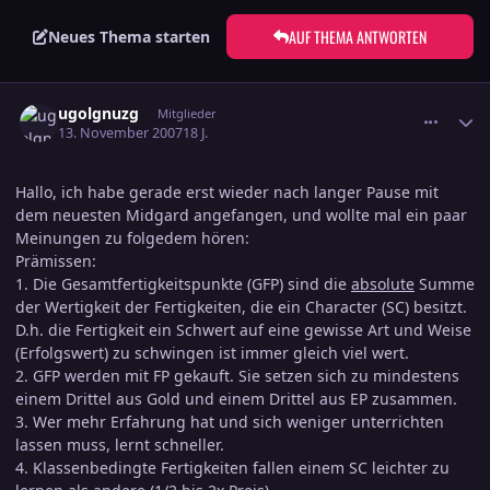
AUF THEMA ANTWORTEN
Neues Thema starten
comment_1085196
Ersteller-Statistik
ugolgnuzg
Mitglieder
13. November 2007
18 J.
Hallo, ich habe gerade erst wieder nach langer Pause mit
dem neuesten Midgard angefangen, und wollte mal ein paar
Meinungen zu folgedem hören:
Prämissen:
1. Die Gesamtfertigkeitspunkte (GFP) sind die
absolute
Summe
der Wertigkeit der Fertigkeiten, die ein Character (SC) besitzt.
D.h. die Fertigkeit ein Schwert auf eine gewisse Art und Weise
(Erfolgswert) zu schwingen ist immer gleich viel wert.
2. GFP werden mit FP gekauft. Sie setzen sich zu mindestens
einem Drittel aus Gold und einem Drittel aus EP zusammen.
3. Wer mehr Erfahrung hat und sich weniger unterrichten
lassen muss, lernt schneller.
4. Klassenbedingte Fertigkeiten fallen einem SC leichter zu