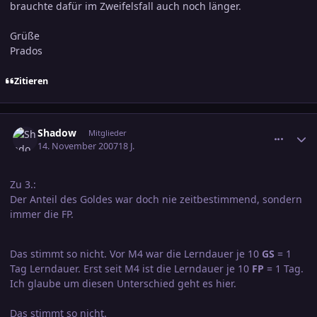
brauchte dafür im Zweifelsfall auch noch länger.
Grüße
Prados
Zitieren
comment_1086513
Ersteller-Statistik
Shadow
Mitglieder
14. November 2007
18 J.
Zu 3.:
Der Anteil des Goldes war doch nie zeitbestimmend, sondern
immer die FP.
Das stimmt so nicht. Vor M4 war die Lerndauer je 10
GS
= 1
Tag Lerndauer. Erst seit M4 ist die Lerndauer je 10
FP
= 1 Tag.
Ich glaube um diesen Unterschied geht es hier.
Das stimmt so nicht.