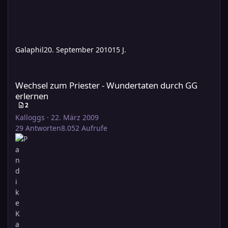
Galaphil
20. September 2010
15 J.
Wechsel zum Priester - Wundertaten durch GG erlernen
Wechsel zum Priester - Wundertaten durch GG
erlernen
2
Kalloggs
·
22. März 2009
29
Antworten
8.052
Aufrufe