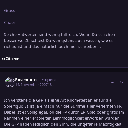
Gruss
Chaos
Solche Antworten sind wenig hilfreich. Wenn Du es schon
besser weißt, solltest Du wenigstens auch wissen, wie es
richtig ist und das natürlich auch hier schreiben...
Zitieren
comment_1086534
Ersteller-Statistik
Rosendorn
Mitglieder
14. November 2007
18 J.
Ich verstehe die GFP als eine Art Kilometerzähler für die
Spielfigur. Es ist ja einfach nur die Summe aller verlernten FP.
Dabei ist es völlig egal, ob die FP durch EP, Gold oder gratis im
Rahmen einer erspielten Lernmöglichkeit erworben wurden.
Die GFP haben lediglich den Sinn, die ungefähre Mächtigkeit