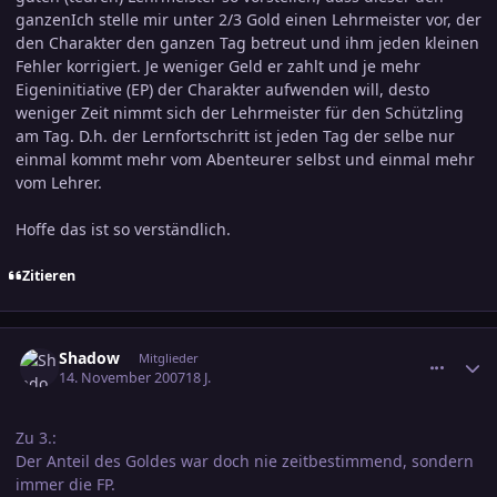
ganzenIch stelle mir unter 2/3 Gold einen Lehrmeister vor, der
den Charakter den ganzen Tag betreut und ihm jeden kleinen
Fehler korrigiert. Je weniger Geld er zahlt und je mehr
Eigeninitiative (EP) der Charakter aufwenden will, desto
weniger Zeit nimmt sich der Lehrmeister für den Schützling
am Tag. D.h. der Lernfortschritt ist jeden Tag der selbe nur
einmal kommt mehr vom Abenteurer selbst und einmal mehr
vom Lehrer.
Hoffe das ist so verständlich.
Zitieren
comment_1086097
Ersteller-Statistik
Shadow
Mitglieder
14. November 2007
18 J.
Zu 3.:
Der Anteil des Goldes war doch nie zeitbestimmend, sondern
immer die FP.