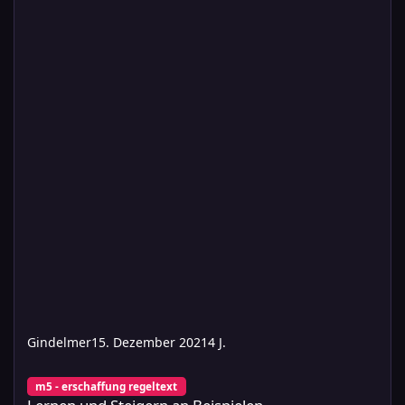
Gindelmer
15. Dezember 2021
4 J.
Lernen und Steigern an Beispielen
m5 - erschaffung regeltext