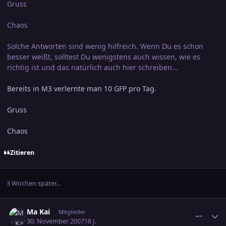
Gruss
Chaos
Solche Antworten sind wenig hilfreich. Wenn Du es schon
besser weißt, solltest Du wenigstens auch wissen, wie es
richtig ist und das natürlich auch hier schreiben...
Bereits in M3 verlernte man 10 GFP pro Tag.
Gruss
Chaos
Zitieren
3 Wochen später...
comment_1098182
Ersteller-Statistik
Ma Kai
Mitglieder
30. November 2007
18 J.