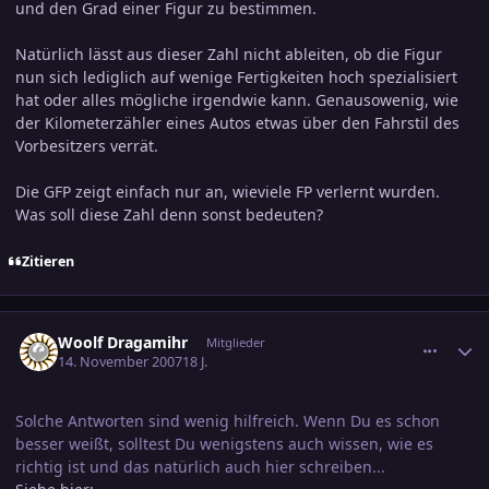
und den Grad einer Figur zu bestimmen.
Natürlich lässt aus dieser Zahl nicht ableiten, ob die Figur
nun sich lediglich auf wenige Fertigkeiten hoch spezialisiert
hat oder alles mögliche irgendwie kann. Genausowenig, wie
der Kilometerzähler eines Autos etwas über den Fahrstil des
Vorbesitzers verrät.
Die GFP zeigt einfach nur an, wieviele FP verlernt wurden.
Was soll diese Zahl denn sonst bedeuten?
Zitieren
comment_1086707
Ersteller-Statistik
Woolf Dragamihr
Mitglieder
14. November 2007
18 J.
Solche Antworten sind wenig hilfreich. Wenn Du es schon
besser weißt, solltest Du wenigstens auch wissen, wie es
richtig ist und das natürlich auch hier schreiben...