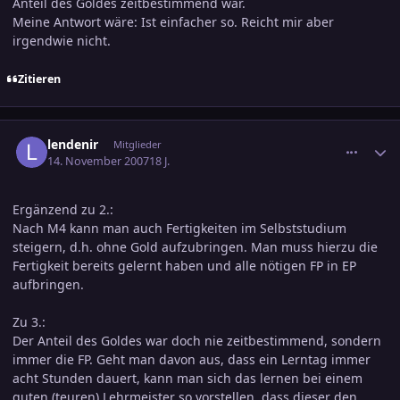
Anteil des Goldes zeitbestimmend war.
Meine Antwort wäre: Ist einfacher so. Reicht mir aber
irgendwie nicht.
Zitieren
comment_1086063
Ersteller-Statistik
lendenir
Mitglieder
14. November 2007
18 J.
Ergänzend zu 2.:
Nach M4 kann man auch Fertigkeiten im Selbststudium
steigern, d.h. ohne Gold aufzubringen. Man muss hierzu die
Fertigkeit bereits gelernt haben und alle nötigen FP in EP
aufbringen.
Zu 3.:
Der Anteil des Goldes war doch nie zeitbestimmend, sondern
immer die FP. Geht man davon aus, dass ein Lerntag immer
acht Stunden dauert, kann man sich das lernen bei einem
guten (teuren) Lehrmeister so vorstellen, dass dieser den