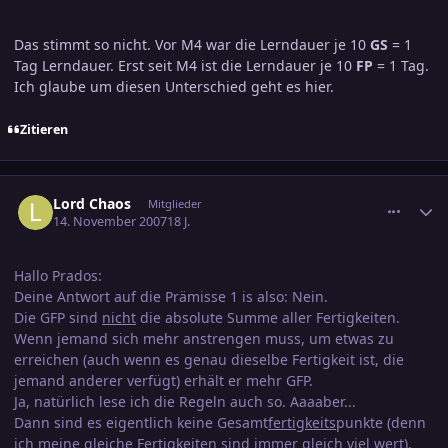
Das stimmt so nicht. Vor M4 war die Lerndauer je 10
GS
= 1
Tag Lerndauer. Erst seit M4 ist die Lerndauer je 10
FP
= 1 Tag.
Ich glaube um diesen Unterschied geht es hier.
Zitieren
comment_1086105
Ersteller-Statistik
Lord Chaos
Mitglieder
14. November 2007
18 J.
Hallo Prados:
Deine Antwort auf die Prämisse 1 is also: Nein.
Die GFP sind
nicht
die absolute Summe aller Fertigkeiten.
Wenn jemand sich mehr anstrengen muss, um etwas zu
erreichen (auch wenn es genau dieselbe Fertigkeit ist, die
jemand anderer verfügt) erhält er mehr GFP.
Ja, natürlich lese ich die Regeln auch so. Aaaaber...
Dann sind es eigentlich keine Gesamt
fertigkeits
punkte (denn
ich meine gleiche Fertigkeiten sind immer gleich viel wert),