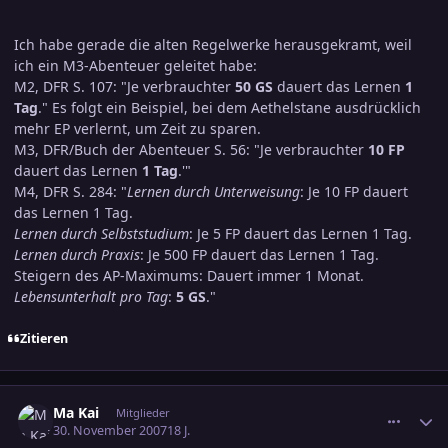
Ich habe gerade die alten Regelwerke herausgekramt, weil
ich ein M3-Abenteuer geleitet habe:
M2, DFR S. 107: "Je verbrauchter
50 GS
dauert das Lernen
1
Tag
." Es folgt ein Beispiel, bei dem Aethelstane ausdrücklich
mehr EP verlernt, um Zeit zu sparen.
M3, DFR/Buch der Abenteuer S. 56: "Je verbrauchter
10 FP
dauert das Lernen
1 Tag
.'"
M4, DFR S. 284: "
Lernen durch Unterweisung
: Je 10 FP dauert
das Lernen 1 Tag.
Lernen durch Selbststudium
: Je 5 FP dauert das Lernen 1 Tag.
Lernen durch Praxis
: Je 500 FP dauert das Lernen 1 Tag.
Steigern des AP-Maximums: Dauert immer 1 Monat.
Lebensunterhalt pro Tag
:
5 GS
."
Zitieren
comment_1098185
Ersteller-Statistik
Ma Kai
Mitglieder
30. November 2007
18 J.