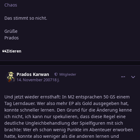
Chaos
Das stimmt so nicht.
Grüße
Prados
Zitieren
comment_1086283
Ersteller-Statistik
Prados Karwan
Mitglieder
14. November 2007
18 J.
Und jetzt wieder ernsthaft: In M2 entsprachen 50 GS einem
Tag Lerndauer. Wer also mehr EP als Gold ausgegeben hat,
konnte schneller lernen. Den Grund für die Änderung kenne
ich nicht, ich kann nur spekulieren, dass diese Regel eine
deutliche Ungleichbehandlung der Spielfiguren mit sich
brachte: Wer eh schon wenig Punkte im Abenteuer erworben
hatte, konnte also weniger als die anderen lernen und