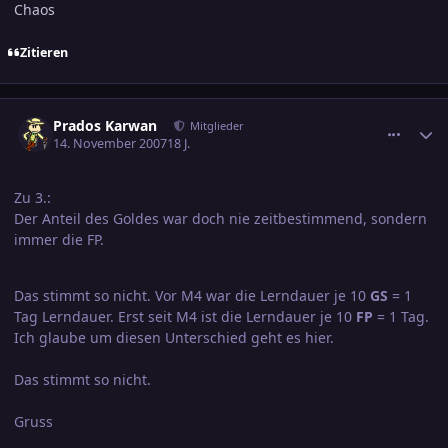
Chaos
Zitieren
comment_1086276
Ersteller-Statistik
Prados Karwan
Mitglieder
14. November 2007
18 J.
Zu 3.:
Der Anteil des Goldes war doch nie zeitbestimmend, sondern
immer die FP.
Das stimmt so nicht. Vor M4 war die Lerndauer je 10
GS
= 1
Tag Lerndauer. Erst seit M4 ist die Lerndauer je 10
FP
= 1 Tag.
Ich glaube um diesen Unterschied geht es hier.
Das stimmt so nicht.
Gruss