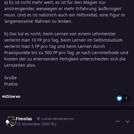
a) Es ist nicht mehr wert, es ist für den Magier nur
anstrengender, weswegen er mehr Erfahrung 'aufbringen'
muss. Und es ist natürlich auch ein Hilfsmittel, eine Figur in
'angemessene' Bahnen zu lenken.
b) Das tut es nicht, beim Lernen von einem Lehrmeister
verlernt man 10 FP pro Tag, beim Lernen im Selbststudium
verlernt man 5 FP pro Tag und beim Lernen durch
Praxispunkte bis zu 500 FP pro Tag. Je nach Lernmethode und
Kosten der zu erlernenden Fertigkeit unterscheiden sich die
Lernzeiten also.
Grüße
Prados
Zitieren
1
comment_1085273
Ersteller-Statistik
Fimolas
Lokale Moderatoren
13. November 2007
18 J.