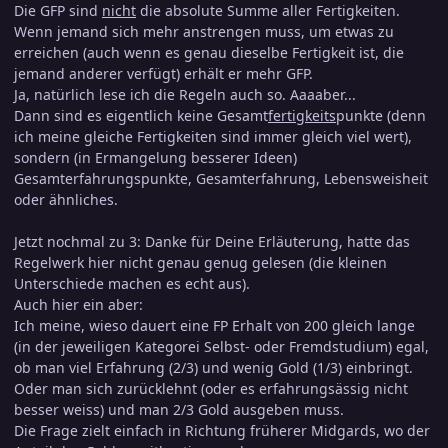
Die GFP sind
nicht
die absolute Summe aller Fertigkeiten.
Wenn jemand sich mehr anstrengen muss, um etwas zu
erreichen (auch wenn es genau dieselbe Fertigkeit ist, die
jemand anderer verfügt) erhält er mehr GFP.
Ja, natürlich lese ich die Regeln auch so. Aaaaber...
Dann sind es eigentlich keine Gesamt
fertigkeits
punkte (denn
ich meine gleiche Fertigkeiten sind immer gleich viel wert),
sondern (in Ermangelung besserer Ideen)
Gesamterfahrungspunkte, Gesamterfahrung, Lebensweisheit
oder ähnliches.
Jetzt nochmal zu 3: Danke für Deine Erläuterung, hatte das
Regelwerk hier nicht genau genug gelesen (die kleinen
Unterschiede machen es echt aus).
Auch hier ein aber:
Ich meine, wieso dauert eine FP Erhalt von 200 gleich lange
(in der jeweiligen Kategorei Selbst- oder Fremdstudium) egal,
ob man viel Erfahrung (2/3) und wenig Gold (1/3) einbringt.
Oder man sich zurücklehnt (oder es erfahrungsässig nicht
besser weiss) und man 2/3 Gold ausgeben muss.
Die Frage zielt einfach in Richtung früherer Midgards, wo der