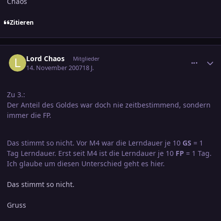
Chaos
Zitieren
comment_1086106
Ersteller-Statistik
Lord Chaos
Mitglieder
14. November 2007
18 J.
Zu 3.:
Der Anteil des Goldes war doch nie zeitbestimmend, sondern
immer die FP.
Das stimmt so nicht. Vor M4 war die Lerndauer je 10
GS
= 1
Tag Lerndauer. Erst seit M4 ist die Lerndauer je 10
FP
= 1 Tag.
Ich glaube um diesen Unterschied geht es hier.
Das stimmt so nicht.
Gruss