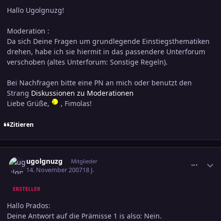
Hallo Ugolgnuzg!
Moderation :
Da sich Deine Fragen um grundlegende Einstiegsthematiken
drehen, habe ich sie hiermit in das passendere Unterforum
verschoben (altes Unterforum: Sonstige Regeln).
Bei Nachfragen bitte eine PN an mich oder benutzt den
Strang
Diskussionen zu Moderationen
Liebe Grüße,
, Fimolas!
Zitieren
comment_1086060
Ersteller-Statistik
ugolgnuzg
Mitglieder
14. November 2007
18 J.
ERSTELLER
Hallo Prados:
Deine Antwort auf die Prämisse 1 is also: Nein.