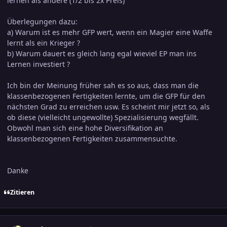
lernen als andere (1/2 bis 2x Preis)
Überlegungen dazu:
a) Warum ist es mehr GFP wert, wenn ein Magier eine Waffe
lernt als ein Krieger ?
b) Warum dauert es gleich lang egal wieviel EP man ins
Lernen investiert ?
Ich bin der Meinung früher sah es so aus, dass man die
klassenbezogenen Fertigkeiten lernte, um die GFP für den
nächsten Grad zu erreichen usw. Es scheint mir jetzt so, als
ob diese (vielleicht ungewollte) Spezialisierung wegfällt.
Obwohl man sich eine hohe Diversifikation an
klassenbezogenen Fertigkeiten zusammensuchte.
Danke
Zitieren
comment_1085208
Ersteller-Statistik