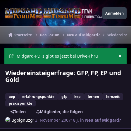
Zu Inhalt springen
TITAN
Anmelden
THE ULTIMATE GAMING THEME
Startseite
Das Forum
Neu auf Midgard?
Wiedereinste
Midgard-PDFs gibt es jetzt bei Drive-Thru
Ankü
Wiedereinsteigerfrage: GFP, FP, EP und
Gold
aep
erfahrungspunkte
gfp
kep
lernen
lernzeit
praxispunkte
Teilen
Mitglieder, die folgen
ugolgnuzg
13. November 2007
18 J.
in
Neu auf Midgard?