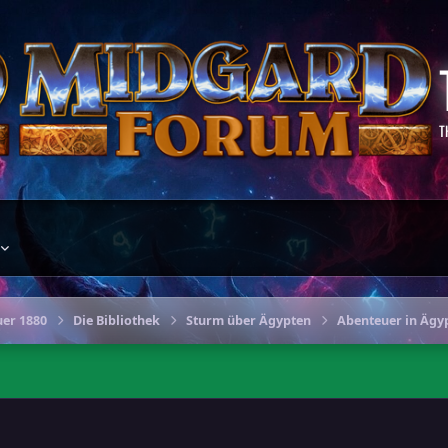
T
er 1880
Die Bibliothek
Sturm über Ägypten
Abenteuer in Ägy