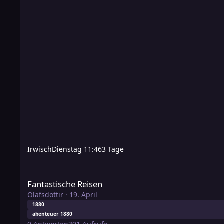
Irwisch
Dienstag 11:46
3 Tage
Fantastische Reisen
Fantastische Reisen
Olafsdottir
·
19. April
1880
abenteuer 1880