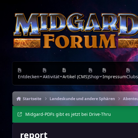
Zu Inhalt springen
Entdecken
Aktivität
Artikel (CMS)
Shop
Impressum
Clubs
Startseite
Landeskunde und andere Sphären
Abenteu
Midgard-PDFs gibt es jetzt bei Drive-Thru
report