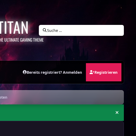
TITAN
Suche …
HE ULTIMATE GAMING THEME
Bereits registriert? Anmelden
Registrieren
pten
Ankündi