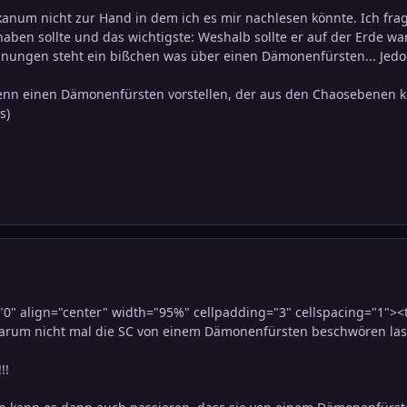
kanum nicht zur Hand in dem ich es mir nachlesen könnte. Ich fr
haben sollte und das wichtigste: Weshalb sollte er auf der Erde w
nungen steht ein bißchen was über einen Dämonenfürsten... Jedoc
enn einen Dämonenfürsten vorstellen, der aus den Chaosebenen k
s)
0" align="center" width="95%" cellpadding="3" cellspacing="1"><
arum nicht mal die SC von einem Dämonenfürsten beschwören lasse
!!