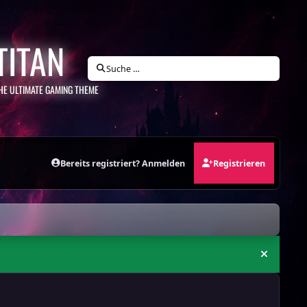
TITAN
Suche …
HE ULTIMATE GAMING THEME
Bereits registriert? Anmelden
Registrieren
Ankündi