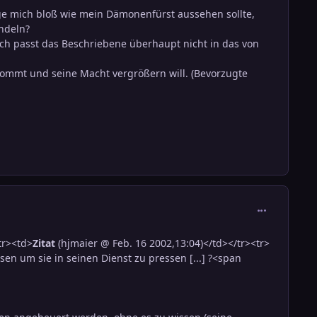
age mich bloß wie mein Dämonenfürst aussehen sollte,
andeln?
h passt das Beschriebene überhaupt nicht in das von
ommt und seine Macht vergrößern will. (Bevorzugte
comment_291
tr><td>
Zitat
(hjmaier @ Feb. 16 2002,13:04)</td></tr><tr>
n um sie in seinen Dienst zu pressen [...] ?<span