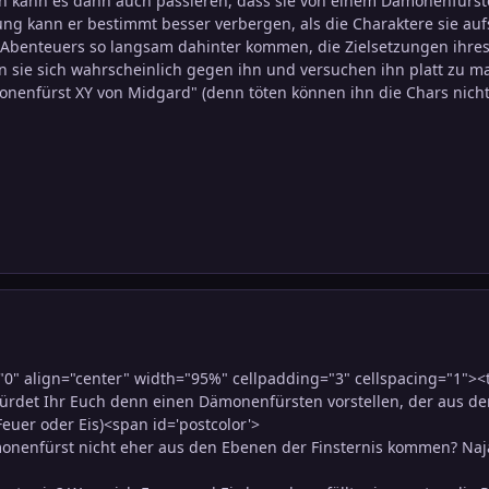
n kann es dann auch passieren, dass sie von einem Dämonenfürst
ng kann er bestimmt besser verbergen, als die Charaktere sie a
benteuers so langsam dahinter kommen, die Zielsetzungen ihres Au
n sie sich wahrscheinlich gegen ihn und versuchen ihn platt zu
onenfürst XY von Midgard" (denn töten können ihn die Chars nicht..
0" align="center" width="95%" cellpadding="3" cellspacing="1"><
rdet Ihr Euch denn einen Dämonenfürsten vorstellen, der aus d
euer oder Eis)<span id='postcolor'>
nenfürst nicht eher aus den Ebenen der Finsternis kommen? Naja,