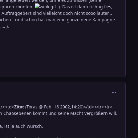
en angeheuert werden, ohne es zu wissen (seine
ufspüren könnten
). Das ist dann richtig fies,
ftraggebers sind vielleicht doch nicht sooo lauter...
 machen - und schon hat man eine ganze neue Kampagne
.. ).
comment_291
tr><td>
Zitat
(Toras @ Feb. 16 2002,14:20)</td></tr><tr>
en Chaosebenen kommt und seine Macht vergrößern will.
 ist ja auch wursch.