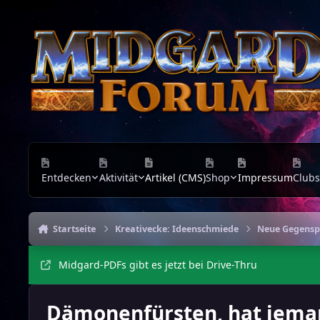
Zu Inhalt springen
Entdecken
Aktivität
Artikel (CMS)
Shop
Impressum
Clubs
Startseite
Kreativecke: Ideenschmiede
Neue Gegenspi
Midgard-PDFs gibt es jetzt bei Drive-Thru
Dämonenfürsten, hat jema