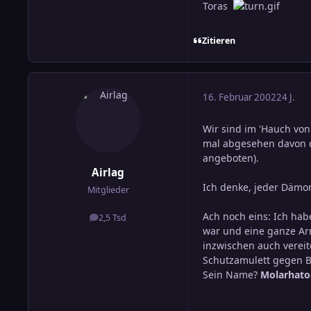
Toras
Zitieren
16. Februar 2002
24 J.
Wir sind im 'Hauch von
mal abgesehen davon d
angeboten).
Airlag
Ich denke, jeder Dämo
Mitglieder
Ach noch eins: Ich ha
2,5 Tsd
Beiträge
war und eine ganze Ar
inzwischen auch vereit
Schutzamulett gegen B
Sein Name?
Molarhato