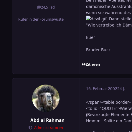
Den lieben Abenteurer
dämonische Ausstrahlu
24,5 Tsd
Beiträge
wenn sie während des A
Dann stelle
Rufer in der Forumswüste
"Wie vertreibe ich Däm
Euer
Bruder Buck
Zitieren
16. Februar 2002
24 J.
</span><table border="
<td id="QUOTE">Wie wü
(Bevorzugte Elemente F
Abd al Rahman
Hmmm.. Sollte ein Dämo
Administratoren