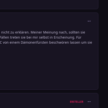
comment_291
nicht zu erklären. Meiner Meinung nach, sollten sie
ällen treten sie bei mir selbst in Erscheinung. Für
e SC von einem Dämonenfürsten beschwören lassen um sie
comment_290
ERSTELLER