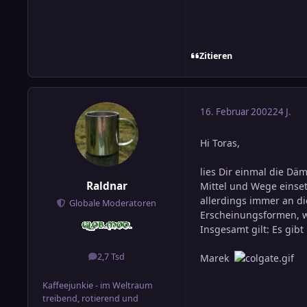
Zitieren
16. Februar 2002
24 J.
Hi Toras,
lies Dir einmal die Dä
Raldnar
Mittel und Wege einsetz
allerdings immer an di
Globale Moderatoren
Erscheinungsformen, w
Insgesamt gilt: Es gib
2,7 Tsd
Marek
Beiträge
Kaffeejunkie - im Weltraum
treibend, rotierend und