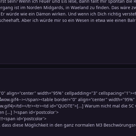
t sein? Wenn ich Feuer und Eis lese, dann fällt mir spontan die
bergang ist im Norden Midgards, in Waeland zu finden. Das wäre zwa
n. Er würde wie ein Dämon wirken. Und wenn ich Dich richtig vers
ischeehaft. Aber ich würde mir so ein Wesen in etwa wie einen Balr
0" align="center" width="95%" cellpadding="3" cellspacing="1"><
4--></span><table border="0" align="center" width="95%" 
4)</td></tr><tr><td id="QUOTE">[...] Warum nicht mal die S
n [...] ?<span id='postcolor'>
!!<span id='postcolor'>
n, dass diese Möglichkeit in den ganz normalen M3 Beschwörungsre