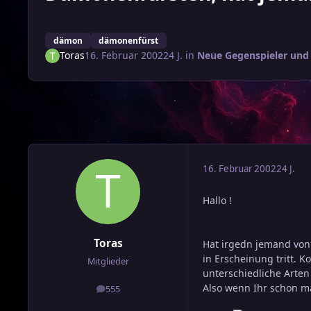
dämon
dämonenfürst
Toras
16. Februar 2002
24 J.
in
Neue Gegenspieler und 
16. Februar 2002
24 J.
Hallo !
Toras
Hat irgedn jemand von
in Erscheinung tritt. K
Mitglieder
unterschiedliche Arten
Also wenn Ihr schon ma
555
Beiträge