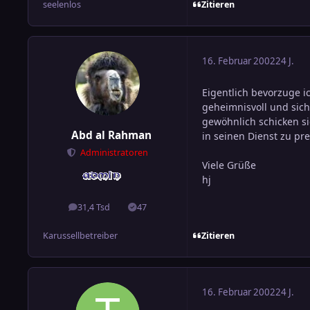
Zitieren
seelenlos
16. Februar 2002
24 J.
Eigentlich bevorzuge i
geheimnisvoll und sich 
gewöhnlich schicken s
Abd al Rahman
in seinen Dienst zu pr
Administratoren
Viele Grüße
hj
31,4 Tsd
47
Beiträge
Lösungen
Zitieren
Karussellbetreiber
16. Februar 2002
24 J.