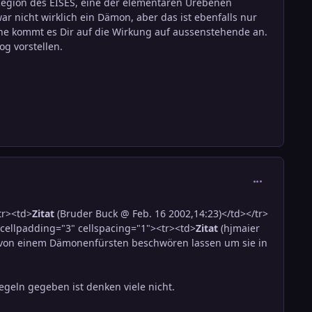
 Region des EISES, eine der elementaren Urebenen
r nicht wirklich ein Dämon, aber das ist ebenfalls nur
tehe kommt es Dir auf die Wirkung auf aussenstehende an.
og vorstellen.
comment_290
tr><td>
Zitat
(Bruder Buck @ Feb. 16 2002,14:23)</td></tr>
cellpadding="3" cellspacing="1"><tr><td>
Zitat
(hjmaier
C von einem Dämonenfürsten beschwören lassen um sie in
geln gegeben ist denken viele nicht.