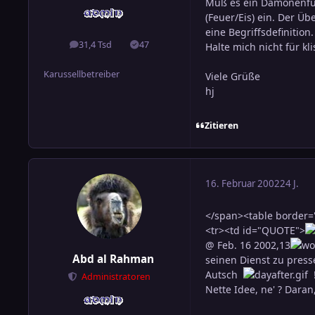
Muß es ein Dämonenfürs
(Feuer/Eis) ein. Der Ü
eine Begriffsdefinitio
31,4 Tsd
47
Halte mich nicht für kl
Beiträge
Lösungen
Karussellbetreiber
Viele Grüße
hj
Zitieren
16. Februar 2002
24 J.
</span><table border="
<tr><td id="QUOTE">
@ Feb. 16 2002,13
Abd al Rahman
seinen Dienst zu presse
Autsch
!
Administratoren
Nette Idee, ne' ? Dara