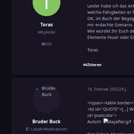
Leider habe ich das Ar
welche Fähigkeiten er 
OK, im Buch der Begeg
Toras
mir erdachte Szenario.
Wie würdet Ihr Euch d
Mitglieder
Elemente Feuer oder Ei
555
Beiträge
Toras
Zitieren
16. Februar 2002
24 J.
</span><table border="
<td id="QUOTE">[...] W
id='postcolor'>
Bruder Buck
Autsch
!
Lokale Moderatoren