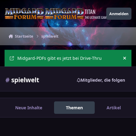
Zu Inhalt springen
TITAN
Anmelden
THE ULTIMATE GAMING THEME
Startseite
spielwelt
Midgard-PDFs gibt es jetzt bei Drive-Thru
Ankü
#
spielwelt
Mitglieder, die folgen
Neue Inhalte
Themen
Artikel