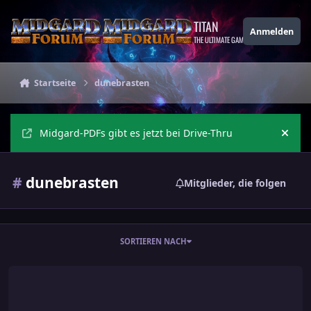
Zu Inhalt springen
TITAN
Anmelden
THE ULTIMATE GAMING THEME
Startseite
dunebrasten
Midgard-PDFs gibt es jetzt bei Drive-Thru
Ankü
#
dunebrasten
Mitglieder, die folgen
SORTIEREN NACH
Dunebrasten / Dunkle Kämpfer