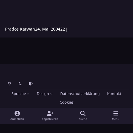
Prados Karwan
24. Mai 2004
22 J.
Heller Modus
Dunkler Modus
Systemeinstellung
Sprache
Design
Datenschutzerklärung
Kontakt
Cookies
Theme
by
IPSFocus
Hans-Joachim Maier
Powered by
Invision Community
Anmelden
Registrieren
Suche
Menu