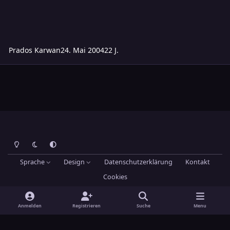
Prados Karwan
24. Mai 2004
22 J.
Heller Modus
Dunkler Modus
Systemeinstellung
Sprache
Design
Datenschutzerklärung
Kontakt
Cookies
Theme
by
IPSFocus
Hans-Joachim Maier
Powered by
Invision Community
Anmelden
Registrieren
Suche
Menu