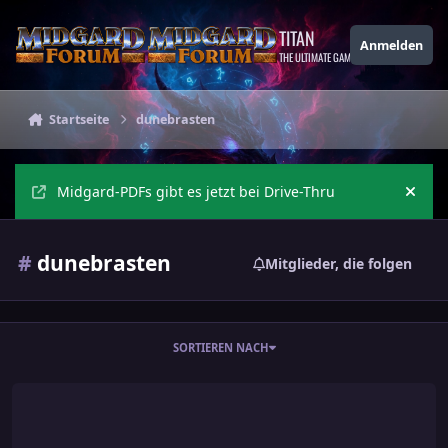
Zu Inhalt springen
TITAN
Anmelden
THE ULTIMATE GAMING THEME
Startseite
dunebrasten
Midgard-PDFs gibt es jetzt bei Drive-Thru
Ankü
#
dunebrasten
Mitglieder, die folgen
SORTIEREN NACH
Dunebrasten / Dunkle Kämpfer