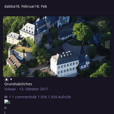
dabba
18. Februar
18. Feb
Grundsätzliches
Grundsätzliches
Solwac
·
13. Oktober 2017
1 comments
1.934 Aufrufe