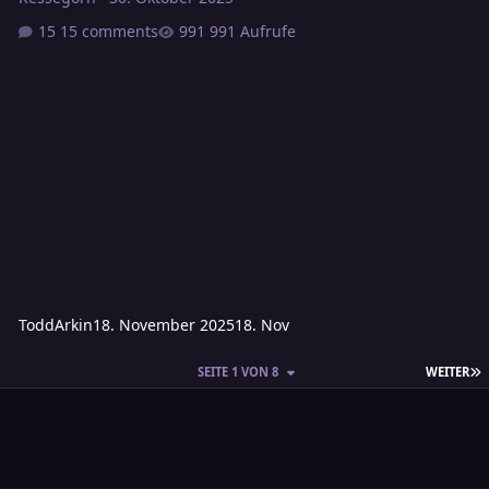
15 comments
991 Aufrufe
ToddArkin
18. November 2025
18. Nov
L
SEITE 1 VON 8
WEITER