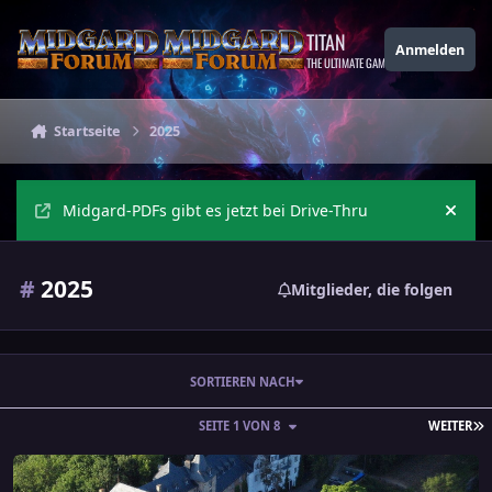
Zu Inhalt springen
TITAN
Anmelden
THE ULTIMATE GAMING THEME
Startseite
2025
Midgard-PDFs gibt es jetzt bei Drive-Thru
Ankü
#
2025
Mitglieder, die folgen
SORTIEREN NACH
L
SEITE 1 VON 8
WEITER
Wie erstelle ich eine Vorankündigung?