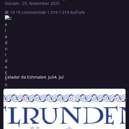
Slüram
·
25. November 2025
19 comments
1.519 Aufrufe
Celador da Eshmale
4. Juli
4. Jul
Das Unmoralische Angebot 3 - fällt aus