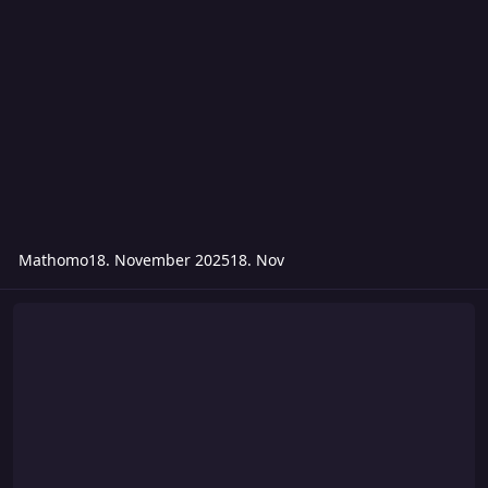
Mathomo
18. November 2025
18. Nov
25. Bacharach-Con im schönen Mittelrheintal