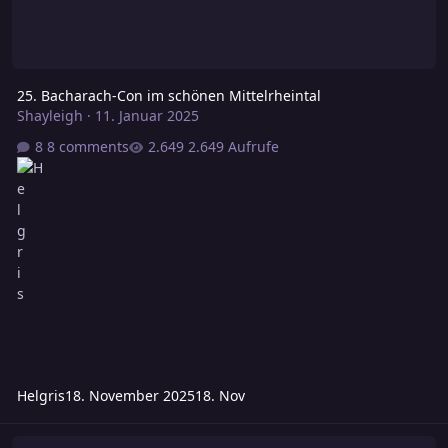
25. Bacharach-Con im schönen Mittelrheintal
Shayleigh
·
11. Januar 2025
8 comments
2.649 Aufrufe
Helgris
18. November 2025
18. Nov
MFG Südcon 2025