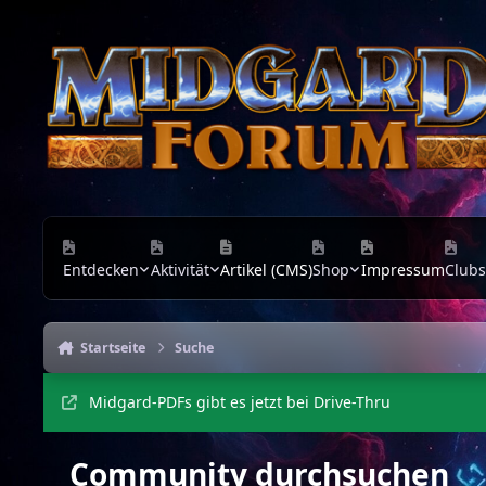
Zu Inhalt springen
Entdecken
Aktivität
Artikel (CMS)
Shop
Impressum
Clubs
Startseite
Suche
Midgard-PDFs gibt es jetzt bei Drive-Thru
Community durchsuchen