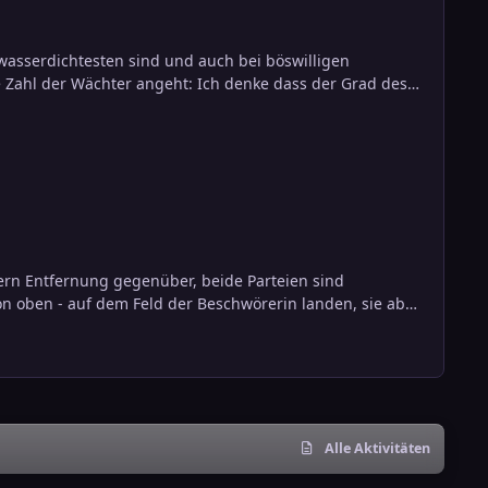
asserdichtesten sind und auch bei böswilligen
 ein Ankoral eher als etwas filigran Gearbeitetes vor ...
von oben - auf dem Feld der Beschwörerin landen, sie aber
Trotzdem würde mich interessieren, ob ihr solche oder ähnliche Situationen schon hattet und wie ihr damit umgegangen seid. Beste Grüße SchneiF
Alle Aktivitäten