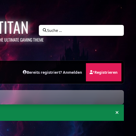
TITAN
Suche …
HE ULTIMATE GAMING THEME
Bereits registriert? Anmelden
Registrieren
Ankündi