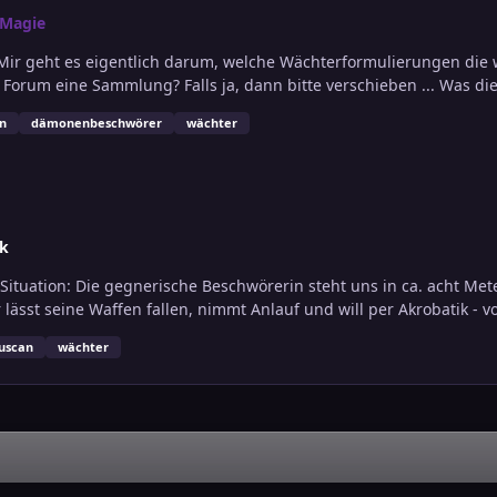
 Magie
ir geht es eigentlich darum, welche Wächterformulierungen die w
 ja, dann bitte verschieben ... Was die Zahl der Wächter angeht: Ich denke dass der Grad des
cht halte ich nicht für ausschlaggebend - ich zumindest stelle mir
n
dämonenbeschwörer
wächter
lk
lässt seine Waffen fallen, nimmt Anlauf und will per Akrobatik - 
uscan
wächter
n muss und hatte
in habe eben nicht nur einen sondern mehrere,
as b) sogar eine plausible Erklärung ist.