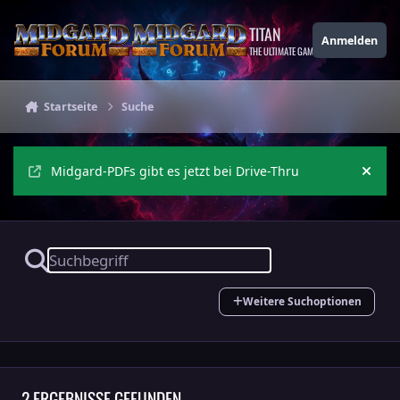
Zu Inhalt springen
TITAN
Anmelden
THE ULTIMATE GAMING THEME
Startseite
Suche
Midgard-PDFs gibt es jetzt bei Drive-Thru
Ankü
Weitere Suchoptionen
2 ERGEBNISSE GEFUNDEN