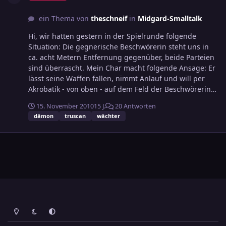
ein Thema von
theschneif
in
Midgard-Smalltalk
Hi, wir hatten gestern in der Spielrunde folgende
Situation: Die gegnerische Beschwörerin steht uns in
ca. acht Metern Entfernung gegenüber, beide Parteien
sind überrascht. Mein Char macht folgende Ansage: Er
lässt seine Waffen fallen, nimmt Anlauf und will per
Akrobatik - von oben - auf dem Feld der Beschwörerin
landen, sie aber noch nicht angreifen. Der SL
15. November 2010
15 J.
20 Antworten
entscheidet, dass rings um die Beschwörerin
dämon
truscan
wächter
Wächterdämonen materialisieren, die den Sprung
erschweren - es gibt WM -4, was genau ausreichte um
den EW Akrobatik misslingen zu lassen. Nun bin ich der
Meinung, dass der Befehl an Wächter ja immer sehr
einfach und eindeutig sein muss und hatte eigentlich
gehofft, mit dieser Aktion eine Lücke gefunden zu
haben. Nach dem Abenteuer erklärt mir der SL, die
Beschwörerin habe eben nicht nur einen sondern
mehrere, verschieden formulierte Wächtersprüche
Heller Modus
Dunkler Modus
Systemeinstellung
gehabt, darum die WM. Das ist prinzipiell okay, weil a)