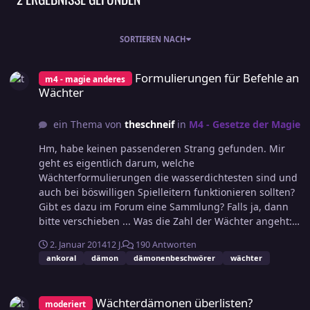
SORTIEREN NACH
Formulierungen für Befehle an Wächter
Formulierungen für Befehle an
m4 - magie anderes
Wächter
ein Thema von
theschneif
in
M4 - Gesetze der Magie
Hm, habe keinen passenderen Strang gefunden. Mir
geht es eigentlich darum, welche
Wächterformulierungen die wasserdichtesten sind und
auch bei böswilligen Spielleitern funktionieren sollten?
Gibt es dazu im Forum eine Sammlung? Falls ja, dann
bitte verschieben ... Was die Zahl der Wächter angeht:
Ich denke dass der Grad des Beschwörers die
2. Januar 2014
12 J.
190 Antworten
Beschränkung sein sollte. Das Gewicht halte ich nicht
ankoral
dämon
dämonenbeschwörer
wächter
für ausschlaggebend - ich zumindest stelle mir ein
Ankoral eher als etwas filigran Gearbeitetes vor ... LG
Wächterdämonen überlisten?
SchneiF
Wächterdämonen überlisten?
moderiert