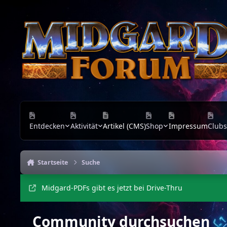
Zu Inhalt springen
Entdecken
Aktivität
Artikel (CMS)
Shop
Impressum
Clubs
Startseite
Suche
Midgard-PDFs gibt es jetzt bei Drive-Thru
Community durchsuchen