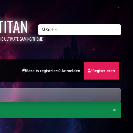
TITAN
Suche …
HE ULTIMATE GAMING THEME
Bereits registriert? Anmelden
Registrieren
Ankündi