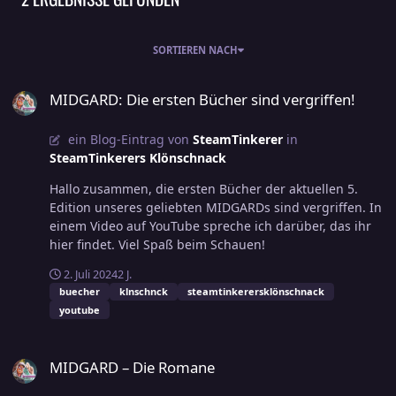
SORTIEREN NACH
MIDGARD: Die ersten Bücher sind vergriffen!
MIDGARD: Die ersten Bücher sind vergriffen!
ein Blog-Eintrag von
SteamTinkerer
in
SteamTinkerers Klönschnack
Hallo zusammen, die ersten Bücher der aktuellen 5.
Edition unseres geliebten MIDGARDs sind vergriffen. In
einem Video auf YouTube spreche ich darüber, das ihr
hier findet. Viel Spaß beim Schauen!
2. Juli 2024
2 J.
buecher
klnschnck
steamtinkerersklönschnack
youtube
MIDGARD – Die Romane
MIDGARD – Die Romane