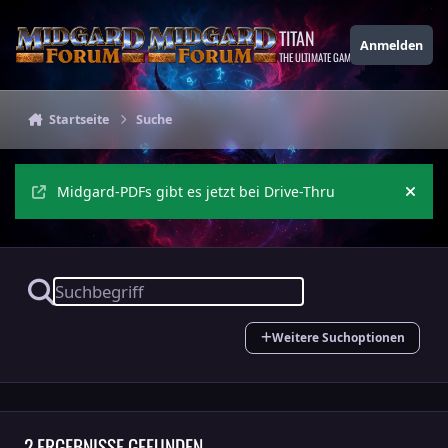
Zu Inhalt springen
TITAN
Anmelden
THE ULTIMATE GAMING THEME
Startseite
Suche
Midgard-PDFs gibt es jetzt bei Drive-Thru
Ankü
Weitere Suchoptionen
2 ERGEBNISSE GEFUNDEN