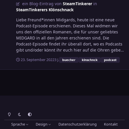
ein Blog-Eintrag von
SteamTinkerer
in
SteamTinkerers Klönschnack
Liebe Freund*innen Midgards, heute ist eine neue
Podcast-Episode erschienen. Dieses Mal widmen wir
uns den offiziellen Romanen, die für unser geliebtes
MIDGARD in all den Jahren erschienen sind. Die
Podcast-Episode findet ihr überall dort, wo es Podcasts
gibt und/oder könnt ihr euch hier auf die Ohren geben,
Viel Spaß beim Hören!
23. September 2022
3 J.
buecher
klnschnck
podcast
Heller Modus
Dunkler Modus
Systemeinstellung
Sprache
Design
Datenschutzerklärung
Kontakt