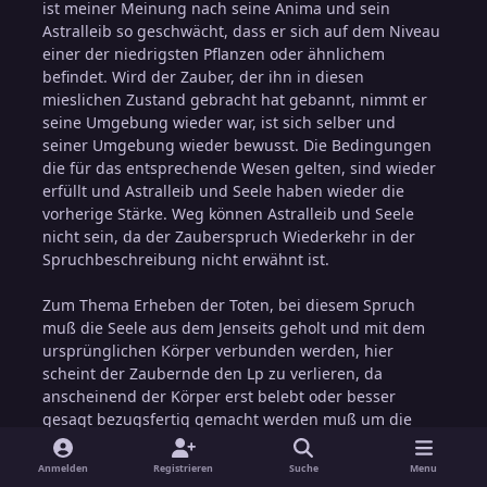
ist meiner Meinung nach seine Anima und sein
Astralleib so geschwächt, dass er sich auf dem Niveau
einer der niedrigsten Pflanzen oder ähnlichem
befindet. Wird der Zauber, der ihn in diesen
mieslichen Zustand gebracht hat gebannt, nimmt er
seine Umgebung wieder war, ist sich selber und
seiner Umgebung wieder bewusst. Die Bedingungen
die für das entsprechende Wesen gelten, sind wieder
erfüllt und Astralleib und Seele haben wieder die
vorherige Stärke. Weg können Astralleib und Seele
nicht sein, da der Zauberspruch Wiederkehr in der
Spruchbeschreibung nicht erwähnt ist.
Zum Thema Erheben der Toten, bei diesem Spruch
muß die Seele aus dem Jenseits geholt und mit dem
ursprünglichen Körper verbunden werden, hier
scheint der Zaubernde den Lp zu verlieren, da
anscheinend der Körper erst belebt oder besser
gesagt bezugsfertig gemacht werden muß um die
Seele, Anima und den Astralleib dauerhaft
aufzunehmen. Hinweis für mich ist, dass bei
Anmelden
Registrieren
Suche
Menu