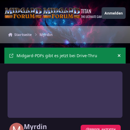
Zu Inhalt springen
TITAN
Anmelden
THE ULTIMATE GAMING THEME
Startseite
Myrdin
Midgard-PDFs gibt es jetzt bei Drive-Thru
Ankü
Myrdin
PROFIL ANZEIGEN