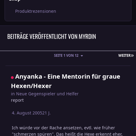
Produktrezensionen
BEITRÄGE VERÖFFENTLICHT VON MYRDIN
L
SEITE 1 VON 12
WEITER
Anyanka - Eine Mentorin für graue
Hexen/Hexer
in
Neue Gegenspieler und Helfer
report
4. August 2005
21 J.
Ich würde vor der Rache ansetzen, evtl. wie früher
"schmerzen spüren". Das heißt die Hexe erkennt eher,