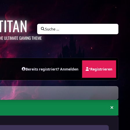
TITAN
Suche …
HE ULTIMATE GAMING THEME
Bereits registriert? Anmelden
Registrieren
Ankündi