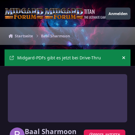
Zu Inhalt springen
TITAN
Anmelden
THE ULTIMATE GAMING THEME
Startseite
Baal Sharmoon
Midgard-PDFs gibt es jetzt bei Drive-Thru
Ankü
Baal Sharmoon
PROFIL ANZEIGEN