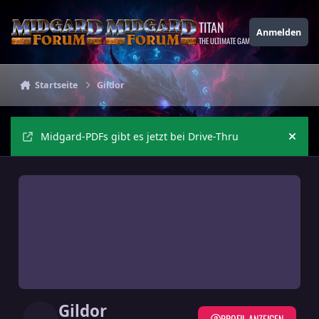
Zu Inhalt springen
TITAN
Anmelden
THE ULTIMATE GAMING THEME
Startseite
Gildor
Midgard-PDFs gibt es jetzt bei Drive-Thru
Ankü
Gildor
PROFIL ANZEIGEN