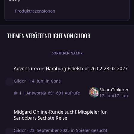
Produktrezensionen
THEMEN VERÖFFENTLICHT VON GILDOR
SORTIEREN NACH
Adventurecon Hamburg-Eidelstedt 26.02-28.02.2027
Adventurecon Hamburg-Eidelstedt 26.02-28.02.2027
Gildor
·
14. Juni
in
Cons
SteamTinkerer
1 Antwort
691 Aufrufe
17. Juni
17. Jun
Midgard Online-Runde sucht Mitspieler für Sandobars Sechste Re
Midgard Online-Runde sucht Mitspieler für
Sandobars Sechste Reise
Gildor
·
23. September 2025
in
Spieler gesucht