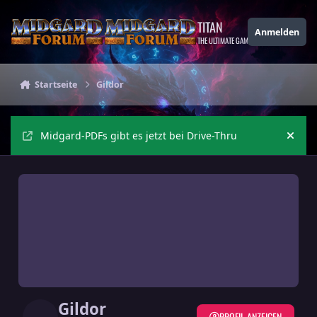
Zu Inhalt springen
TITAN
Anmelden
THE ULTIMATE GAMING THEME
Startseite
Gildor
Midgard-PDFs gibt es jetzt bei Drive-Thru
Ankü
Gildor
PROFIL ANZEIGEN