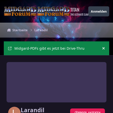
Zu Inhalt springen
TITAN
Anmelden
THE ULTIMATE GAMING THEME
Startseite
Larandil
Midgard-PDFs gibt es jetzt bei Drive-Thru
Ankü
Larandil
PROFIL ANZEIGEN