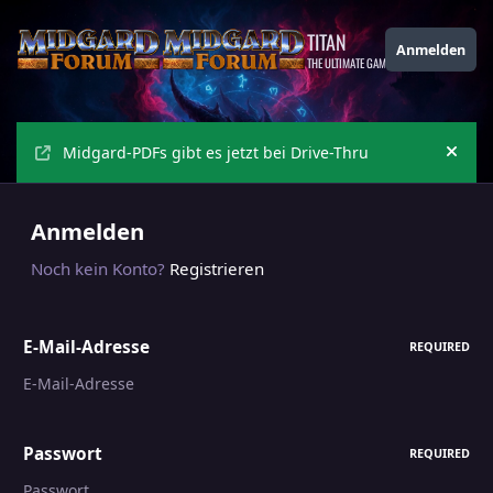
Zu Inhalt springen
TITAN
Anmelden
THE ULTIMATE GAMING THEME
Midgard-PDFs gibt es jetzt bei Drive-Thru
Ankü
Anmelden
Noch kein Konto?
Registrieren
E-Mail-Adresse
REQUIRED
Passwort
REQUIRED