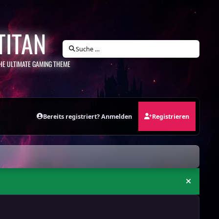
TITAN
Suche …
HE ULTIMATE GAMING THEME
Bereits registriert? Anmelden
Registrieren
Ankündi