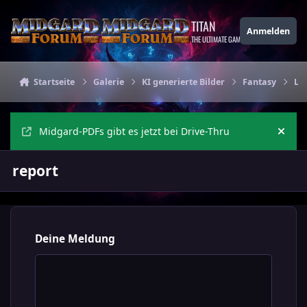
Zu Inhalt springen
TITAN
Anmelden
THE ULTIMATE GAMING THEME
Startseite
Galerie
KI generierte Bilder
Fantasy
Lu
Midgard-PDFs gibt es jetzt bei Drive-Thru
Ankü
report
Deine Meldung