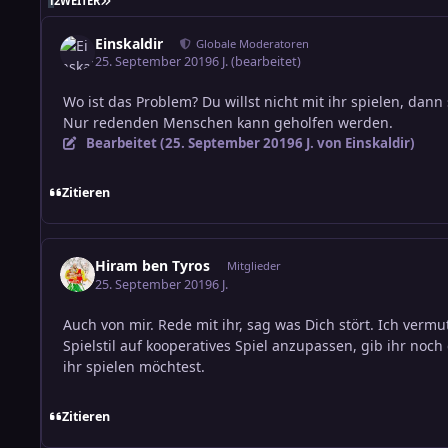
1
2
WEITER
Einskaldir
Globale Moderatoren
25. September 2019
6 J.
(bearbeitet)
Wo ist das Problem? Du willst nicht mit ihr spielen, da
Nur redenden Menschen kann geholfen werden.
Bearbeitet (
25. September 2019
6 J.
von Einskaldir)
Zitieren
Hiram ben Tyros
Mitglieder
25. September 2019
6 J.
Auch von mir. Rede mit ihr, sag was Dich stört. Ich vermu
Spielstil auf kooperatives Spiel anzupassen, gib ihr noc
ihr spielen möchtest.
Zitieren