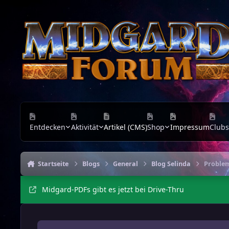
Zu Inhalt springen
Entdecken
Aktivität
Artikel (CMS)
Shop
Impressum
Clubs
Startseite
Blogs
General
Blog Selinda
Problem
Midgard-PDFs gibt es jetzt bei Drive-Thru