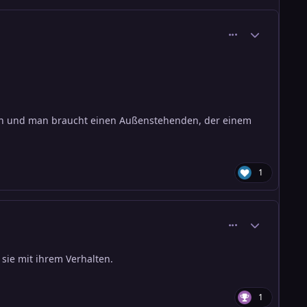
comment_1355
Ersteller-Stati
iben und man braucht einen Außenstehenden, der einem
1
comment_1356
Ersteller-Stati
 sie mit ihrem Verhalten.
1