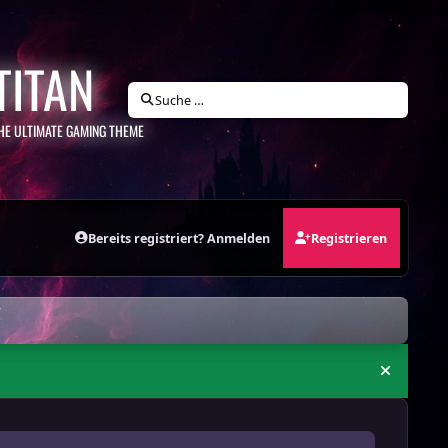
TITAN
Suche …
HE ULTIMATE GAMING THEME
Bereits registriert? Anmelden
Registrieren
Ankündi