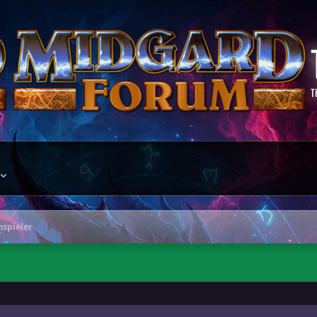
T
spieler