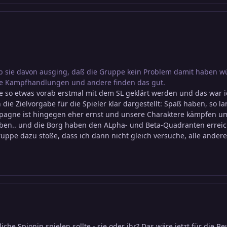
ob sie davon ausging, daß die Gruppe kein Problem damit haben wü
ne Kampfhandlungen und andere finden das gut.
e so etwas vorab erstmal mit dem SL geklärt werden und das war ic
ie Zielvorgabe für die Spieler klar dargestellt: Spaß haben, so la
mpagne ist hingegen eher ernst und unsere Charaktere kämpfen ums
ben.. und die Borg haben den ALpha- und Beta-Quadranten erreic
Gruppe dazu stoße, dass ich dann nicht gleich versuche, alle and
che Spionin spielen sollte - sie oder ihr? Das wäre jetzt für die B