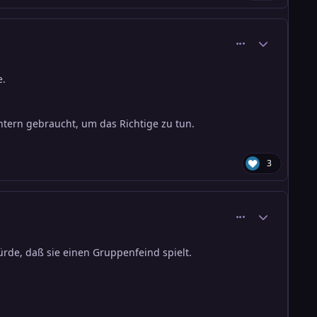
comment_1357
Ersteller-Stati
e.
intern gebraucht, um das Richtige zu tun.
3
comment_1358
Ersteller-Stati
rde, daß sie einen Gruppenfeind spielt.