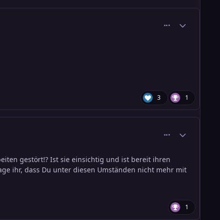
comment_1353
Ersteller-Stati
3
1
comment_1354
Ersteller-Stati
en gestört!? Ist sie einsichtig und ist bereit ihren
 sage ihr, dass Du unter diesen Umständen nicht mehr mit
1