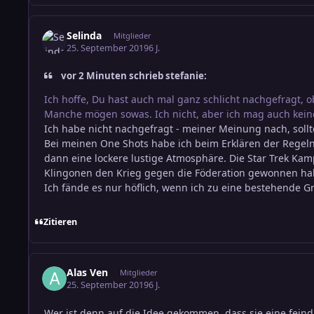
Selinda
Mitglieder
25. September 2019
6 J.
vor 2 Minuten schrieb stefanie:
Ich hoffe, Du hast auch mal ganz schlicht nachgefragt, 
Manche mögen sowas. Ich nicht, aber ich mag auch kei
Ich habe nicht nachgefragt - meiner Meinung nach, sollt
Bei meinen One Shots habe ich beim Erklären der Regeln d
dann eine lockere lustige Atmosphäre. Die Star Trek Ka
Klingonen den Krieg gegen die Föderation gewonnen ha
Ich fände es nur höflich, wenn ich zu eine bestehende 
Zitieren
Alas Ven
Mitglieder
25. September 2019
6 J.
Wer ist denn auf die Idee gekommen, dass sie eine feindli