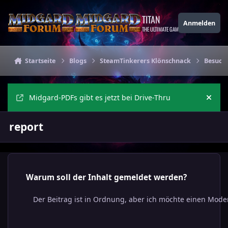
Zu Inhalt springen
TITAN
Anmelden
THE ULTIMATE GAMING THEME
Startseite
Blogs
SteamTinkerers Klönschnack
Besuch 
Midgard-PDFs gibt es jetzt bei Drive-Thru
Ankü
report
Warum soll der Inhalt gemeldet werden?