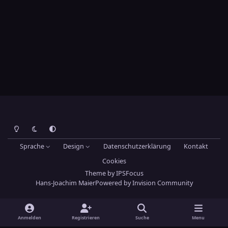
Heller Modus
Dunkler Modus
Systemeinstellung
Sprache
Design
Datenschutzerklärung
Kontakt
Cookies
Theme
by
IPSFocus
Hans-Joachim Maier
Powered by
Invision Community
Anmelden
Registrieren
Suche
Menu